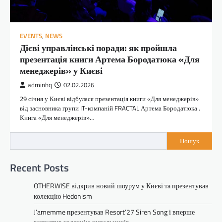
EVENTS
,
NEWS
Дієві управлінські поради: як пройшла
презентація книги Артема Бородатюка «Для
менеджерів» у Києві
adminhq
02.02.2026
29 січня у Києві відбулася презентація книги «Для менеджерів»
від засновника групи IT-компаній FRACTAL Артема Бородатюка .
Книга «Для менеджерів»…
Пошук
Recent Posts
OTHERWISE відкрив новий шоурум у Києві та презентував
колекцію Hedonism
J’amemme презентував Resort’27 Siren Song і вперше