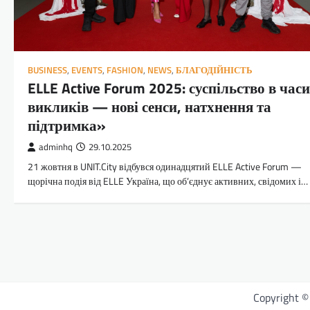
BUSINESS
,
EVENTS
,
FASHION
,
NEWS
,
БЛАГОДІЙНІСТЬ
ELLE Active Forum 2025: суспільство в часи
викликів — нові сенси, натхнення та
підтримка»
adminhq
29.10.2025
21 жовтня в UNIT.City відбувся одинадцятий ELLE Active Forum —
щорічна подія від ELLE Україна, що об’єднує активних, свідомих і…
Copyright 