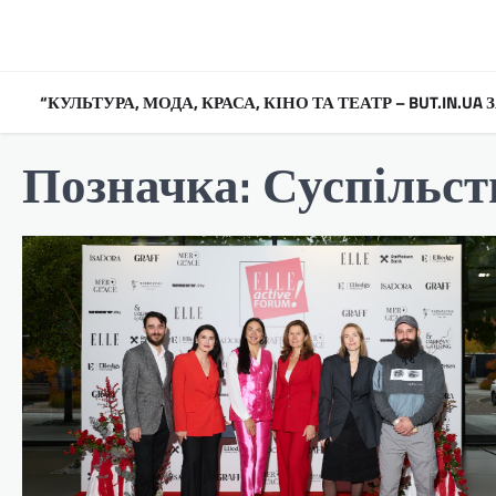
Перейти
до
вмісту
“КУЛЬТУРА, МОДА, КРАСА, КІНО ТА ТЕАТР – BUT.IN.U
Позначка:
Суспільст