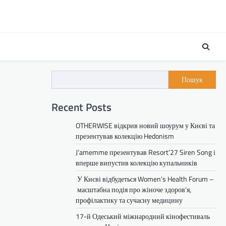
Пошук
Recent Posts
OTHERWISE відкрив новий шоурум у Києві та
презентував колекцію Hedonism
J’amemme презентував Resort’27 Siren Song і
вперше випустив колекцію купальників
У Києві відбудеться Women’s Health Forum –
масштабна подія про жіноче здоров’я,
профілактику та сучасну медицину
17-й Одеський міжнародний кінофестиваль