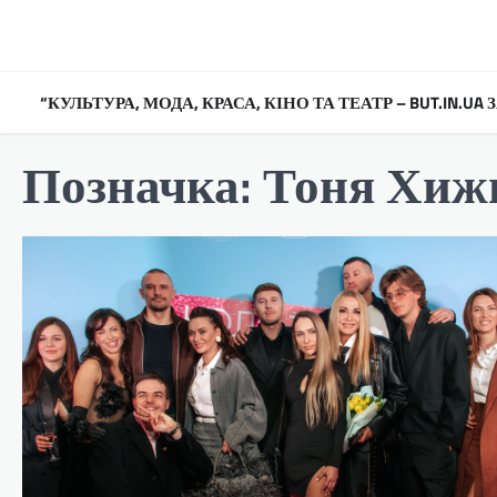
Перейти
до
вмісту
“КУЛЬТУРА, МОДА, КРАСА, КІНО ТА ТЕАТР – BUT.IN.U
Позначка:
Тоня Хиж