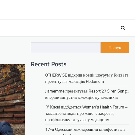
Пошук
Recent Posts
OTHERWISE відкрив новий шоурум у Києві та
презентував колекцію Hedonism
J’amemme презентував Resort’27 Siren Song і
вперше випустив колекцію купальників
У Києві відбудеться Women’s Health Forum –
масштабна подія про жіноче здоров’я,
профілактику та сучасну медицину
17-й Одеський міжнародний кінофестиваль