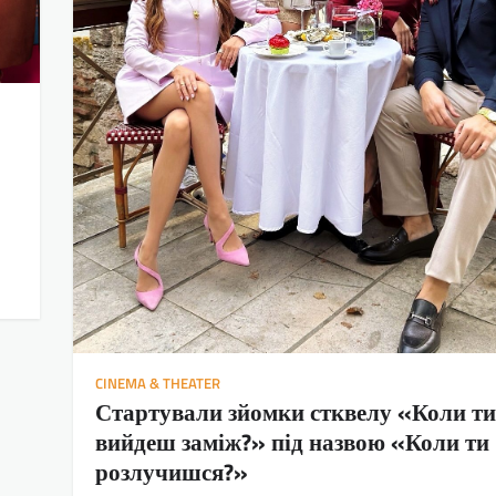
CINEMA & THEATER
Стартували зйомки стквелу «Коли ти
вийдеш заміж?» під назвою «Коли ти
розлучишся?»