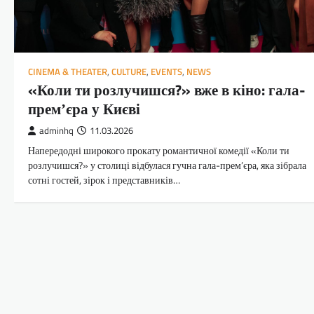
CINEMA & THEATER
,
CULTURE
,
EVENTS
,
NEWS
«Коли ти розлучишся?» вже в кіно: гала-
премʼєра у Києві
adminhq
11.03.2026
Напередодні широкого прокату романтичної комедії «Коли ти
розлучишся?» у столиці відбулася гучна гала-прем’єра, яка зібрала
сотні гостей, зірок і представників…