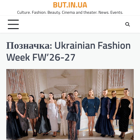
BUT.IN.UA
Перейти
до
Culture. Fashion. Beauty. Cinema and theater. News. Events.
вмісту
Позначка:
Ukrainian Fashion
Week FW’26-27