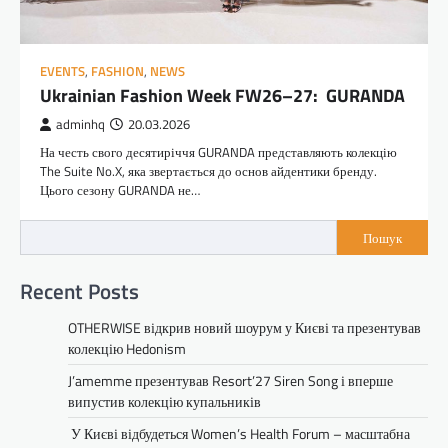
EVENTS
,
FASHION
,
NEWS
Ukrainian Fashion Week FW26–27: GURANDA
adminhq
20.03.2026
На честь свого десятиріччя GURANDA представляють колекцію
The Suite No.X, яка звертається до основ айдентики бренду.
Цього сезону GURANDA не…
Пошук
Recent Posts
OTHERWISE відкрив новий шоурум у Києві та презентував
колекцію Hedonism
J’amemme презентував Resort’27 Siren Song і вперше
випустив колекцію купальників
У Києві відбудеться Women’s Health Forum – масштабна