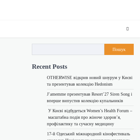
Пошук
Recent Posts
OTHERWISE відкрив новий шоурум у Києві
та презентував колекцію Hedonism
J’amemme презентував Resort’27 Siren Song і
вперше випустив колекцію купальників
У Києві відбудеться Women’s Health Forum –
масштабна подія про жіноче здоров’я,
профілактику та сучасну медицину
17-й Одеський міжнародний кінофестиваль