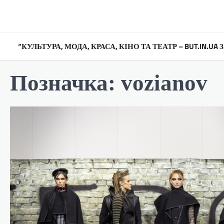
Перейти
до
вмісту
“КУЛЬТУРА, МОДА, КРАСА, КІНО ТА ТЕАТР – BUT.IN.U
Позначка:
vozianov