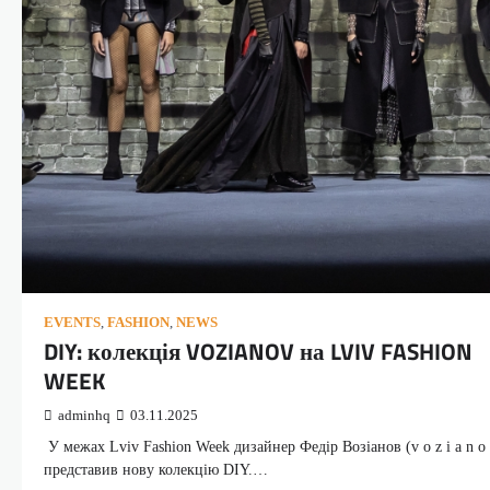
EVENTS
,
FASHION
,
NEWS
DIY: колекція VOZIANOV на LVIV FASHION
WEEK
adminhq
03.11.2025
У межах Lviv Fashion Week дизайнер Федір Возіанов (v o z i a n o 
представив нову колекцію DIY.…