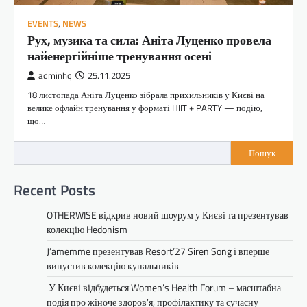
EVENTS
,
NEWS
Рух, музика та сила: Аніта Луценко провела
найенергійніше тренування осені
adminhq
25.11.2025
18 листопада Аніта Луценко зібрала прихильників у Києві на
велике офлайн тренування у форматі HIIT + PARTY — подію,
що…
Пошук
Recent Posts
OTHERWISE відкрив новий шоурум у Києві та презентував
колекцію Hedonism
J’amemme презентував Resort’27 Siren Song і вперше
випустив колекцію купальників
У Києві відбудеться Women’s Health Forum – масштабна
подія про жіноче здоров’я, профілактику та сучасну