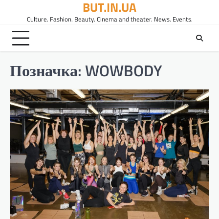
BUT.IN.UA
Перейти
до
Culture. Fashion. Beauty. Cinema and theater. News. Events.
вмісту
Позначка:
WOWBODY