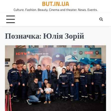
BUT.IN.UA
Перейти
до
Culture. Fashion. Beauty. Cinema and theater. News. Events.
вмісту
Позначка:
Юлія Зорій