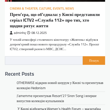
CINEMA & THEATER
,
CULTURE
,
EVENTS
,
NEWS
Прем’єра, що об’єднала: у Києві представили
серіал ICTV2 «Служба 112» про тих, хто
щодня рятує життя
adminhq
08.12.2025
У теплiй атмосфері столичного кінотеатру «Жовтень» відбувся
допрем’єрний показ нового процедуралу «Служба 112». Проєкт
ICTV2, створений разом із МВС, ДСНС…
Пошук
Recent Posts
OTHERWISE відкрив новий шоурум у Києві та презентував
колекцію Hedonism
J’amemme презентував Resort’27 Siren Song і вперше
випустив колекцію купальників
У Києві відбудеться Women’s Health Forum – масштабна