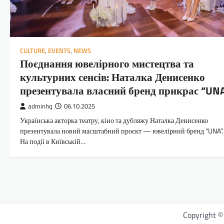
CULTURE
,
EVENTS
,
NEWS
Поєднання ювелірного мистецтва та
культурних сенсів: Наталка Денисенко
презентувала власний бренд прикрас “UN
adminhq
06.10.2025
Українська акторка театру, кіно та дубляжу Наталка Денисенко
презентувала новий масштабний проєкт — ювелірний бренд “UNA”.
На події в Київській…
Copyright 