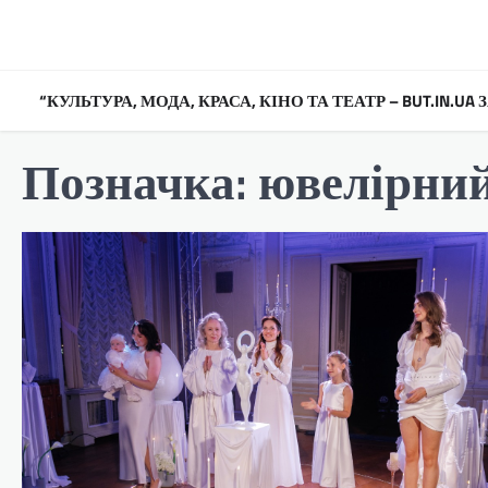
Перейти
до
вмісту
“КУЛЬТУРА, МОДА, КРАСА, КІНО ТА ТЕАТР – BUT.IN.U
Позначка:
ювелірний