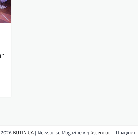
A”
© 2026
BUT.IN.UA
| Newspulse Magazine від
Ascendoor
| Працює н