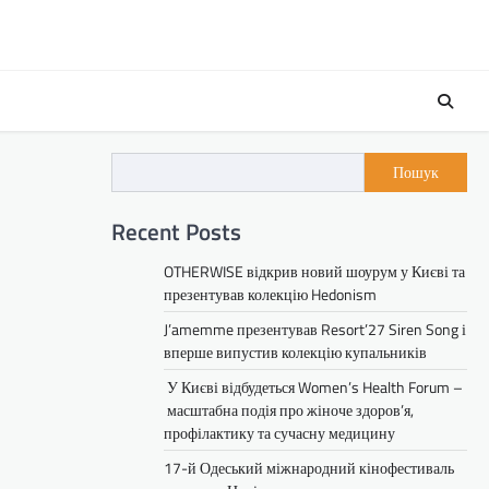
Пошук
Recent Posts
OTHERWISE відкрив новий шоурум у Києві та
презентував колекцію Hedonism
J’amemme презентував Resort’27 Siren Song і
вперше випустив колекцію купальників
У Києві відбудеться Women’s Health Forum –
масштабна подія про жіноче здоров’я,
профілактику та сучасну медицину
17-й Одеський міжнародний кінофестиваль