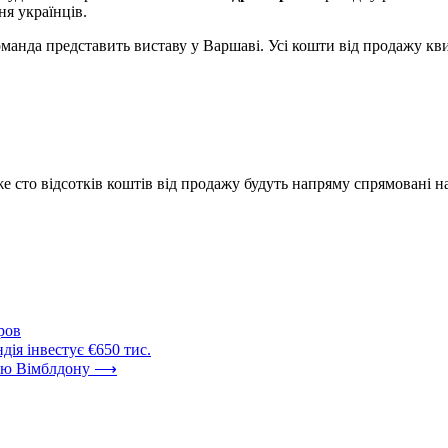
ня українців.
анда представить виставу у Варшаві. Усі кошти від продажу квитк
сто відсотків коштів від продажу будуть напряму спрямовані на 
ров
дія інвестує €650 тис.
кою Вімблдону
⟶