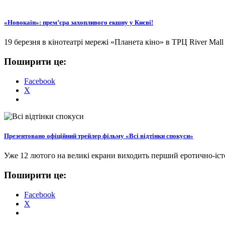
«Новокаїн»: прем’єра захопливого екшну у Києві!
19 березня в кінотеатрі мережі «Планета кіно» в ТРЦ River Mal
Поширити це:
Facebook
X
Презентовано офіційний трейлер фільму «Всі відтінки спокуси»
Уже 12 лютого на великі екрани виходить перший еротично-іст
Поширити це:
Facebook
X