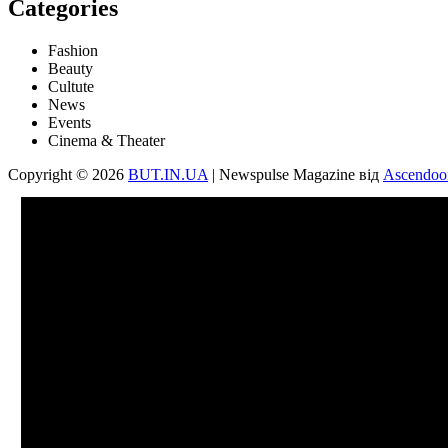
Categories
Fashion
Beauty
Cultute
News
Events
Cinema & Theater
Copyright © 2026
BUT.IN.UA
| Newspulse Magazine від
Ascendoo