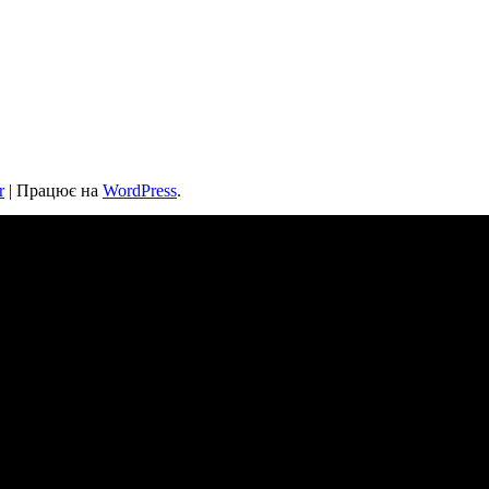
r
| Працює на
WordPress
.