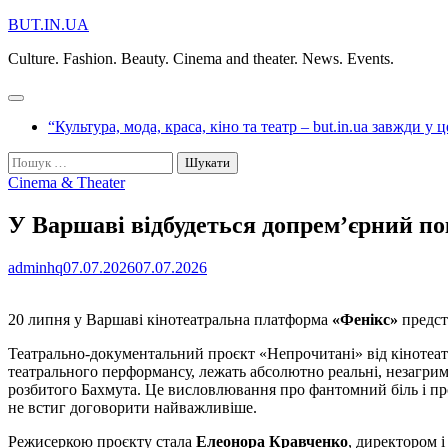
Перейти
BUT.IN.UA
до
Culture. Fashion. Beauty. Cinema and theater. News. Events.
вмісту
“Культура, мода, краса, кіно та театр – but.in.ua завжди у 
Пошук:
Cinema & Theater
У Варшаві відбудеться допрем’єрний п
adminhq
07.07.2026
07.07.2026
20 липня у Варшаві кінотеатральна платформа
«Фенікс»
предст
Театрально-документальний проєкт «Непрочитані» від кінотеа
театрального перформансу, лежать абсолютно реальні, незагримо
розбитого Бахмута. Це висловлювання про фантомний біль і про м
не встиг договорити найважливіше.
Режисеркою проєкту стала
Елеонора Кравченко
, директором 