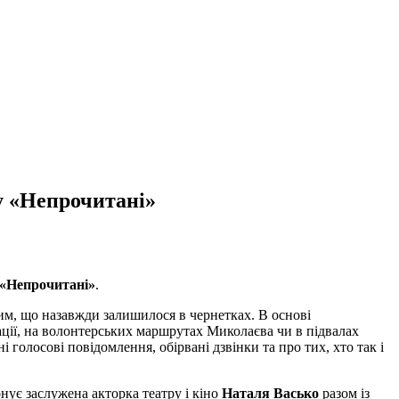
у «Непрочитані»
«Непрочитані»
.
тим, що назавжди залишилося в чернетках. В основі
пації, на волонтерських маршрутах Миколаєва чи в підвалах
 голосові повідомлення, обірвані дзвінки та про тих, хто так і
нує заслужена акторка театру і кіно
Наталя Васько
разом із