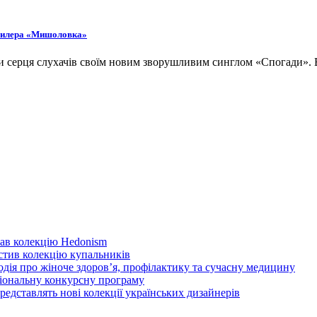
 трилера «Мишоловка»
рити серця слухачів своїм новим зворушливим синглом «Спогади
ав колекцію Hedonism
устив колекцію купальників
одія про жіноче здоров’я, профілактику та сучасну медицину
іональну конкурсну програму
дставлять нові колекції українських дизайнерів