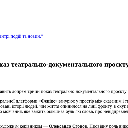
центрі подій та новин.”
оказ театрально-документального проєкт
авить допрем’єрний показ театрально-документального проєкту
тральної платформи
«Фенікс»
занурює у простір між сказаним і 
вані історії людей, чиє життя опинилося на лінії фронту, в оку
овчання, яке важить більше за будь-які слова, про невідправлені
і художнім керівником —
Олександр Єгоров
. Провідну роль вико