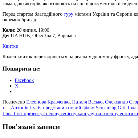
командою акторів, які втілюють на сцені документальні свідчен
Перед стартом благодійного
туру
містами України та Європи ком
окремих бригад.
Коли:
20 липня, 19:00
Де:
UA HUB, Obrzeżna 7, Варшава
Квитки
Кожен квиток перетворюється на реальну допомогу фронту, адже 
Поширити це:
Facebook
X
Позначено
Елеонора Кравченко
,
Наталя Васько
,
Олександр Єго
Навігація
⟵
Антоніо Лукіч представив новий фільм Screaming Girl: Ірлан
Lona Prist презентує першу тенісну капсулу, натхненну естети
записів
Пов'язані записи