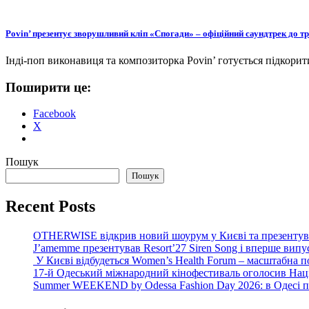
Povin’ презентує зворушливий кліп «Спогади» – офіційний саундтрек до
Інді-поп виконавиця та композиторка Povin’ готується підко
Поширити це:
Facebook
X
Пошук
Пошук
Recent Posts
OTHERWISE відкрив новий шоурум у Києві та презентув
J’amemme презентував Resort’27 Siren Song і вперше вип
У Києві відбудеться Women’s Health Forum – масштабна п
17-й Одеський міжнародний кінофестиваль оголосив Нац
Summer WEEKEND by Odessa Fashion Day 2026: в Одесі пре