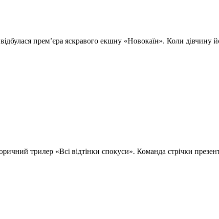
l відбулася прем’єра яскравого екшну «Новокаїн». Коли дівчину 
оричний трилер «Всі відтінки спокуси». Команда стрічки презе