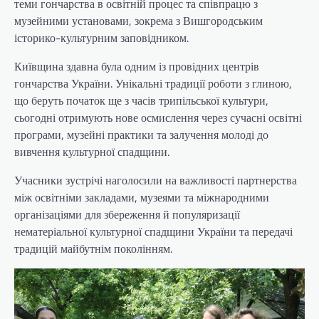
теми гончарства в освітній процес та співпрацю з
музейними установами, зокрема з Вишгородським
історико-культурним заповідником.
Київщина здавна була одним із провідних центрів
гончарства України. Унікальні традиції роботи з глиною,
що беруть початок ще з часів трипільської культури,
сьогодні отримують нове осмислення через сучасні освітні
програми, музейні практики та залучення молоді до
вивчення культурної спадщини.
Учасники зустрічі наголосили на важливості партнерства
між освітніми закладами, музеями та міжнародними
організаціями для збереження й популяризації
нематеріальної культурної спадщини України та передачі
традицій майбутнім поколінням.