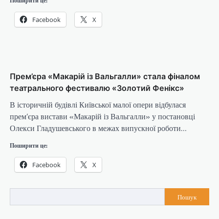
Поширити це:
Facebook
X
Прем’єра «Макарій із Вальгалли» стала фіналом
театрального фестивалю «Золотий Фенікс»
В історичній будівлі Київської малої опери відбулася
прем’єра вистави «Макарій із Вальгалли» у постановці
Олекси Гладушевського в межах випускної роботи…
Поширити це:
Facebook
X
Пошук