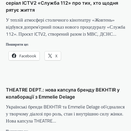
серіал ICTV2 «Служба 112» про тих, хто щодня
рятує життя
У теплiй атмосфері столичного кінотеатру «Жовтень»
відбувся допрем’єрний показ нового процедуралу «Служба
112». Проєкт ICTV2, створений разом із МВС, ДСНС…
Поширити це:
Facebook
X
THEATRE DEPT.: нова капсула бренду BEKHTIR у
колаборації з Emmelie Delage
Українські бренди BEKHTIR та Emmelie Delage об’єдналися
у творчому діалозі про роль, стан і внутрішню силу жінки.
Нова капсула THEATRE…