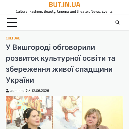
BUT.IN.UA
Перейти
до
Culture. Fashion. Beauty. Cinema and theater. News. Events.
вмісту
CULTURE
У Вишгороді обговорили
розвиток культурної освіти та
збереження живої спадщини
України
adminhq
12.06.2026