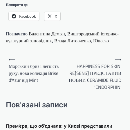
Поширити це:
Facebook
X
Позначено
Валентина Дем'ян
,
Вишгородський історико-
культурний заповідник
,
Влада Литовченко
,
Юнеско
Навігація
⟵
⟶
записів
Морський бриз і легкість
HAPPINESS FOR SKIN:
руху: нова колекція Brise
RE[SENS] ПРЕДСТАВИВ
d’Azur від Mint
НОВИЙ CERAMIDE FLUID
‘ENDORPHIN’
Пов'язані записи
Прем’єра, що об’єднала: у Києві представили