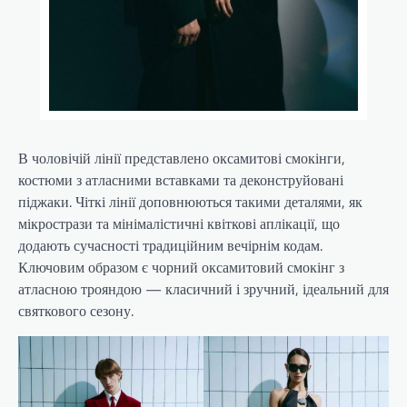
В чоловічій лінії представлено оксамитові смокінги,
костюми з атласними вставками та деконструйовані
піджаки. Чіткі лінії доповнюються такими деталями, як
мікрострази та мінімалістичні квіткові аплікації, що
додають сучасності традиційним вечірнім кодам.
Ключовим образом є чорний оксамитовий смокінг з
атласною трояндою — класичний і зручний, ідеальний для
святкового сезону.