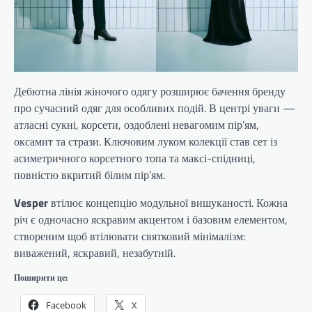
Дебютна лінія жіночого одягу розширює бачення бренду
про сучасний одяг для особливих подій. В центрі уваги —
атласні сукні, корсети, оздоблені невагомим пір’ям,
оксамит та стрази. Ключовим луком колекції став сет із
асиметричного корсетного топа та максі-спідниці,
повністю вкритий білим пір’ям.
Vesper
втілює концепцію модульної вишуканості. Кожна
річ є одночасно яскравим акцентом і базовим елементом,
створеним щоб втілювати святковий мінімалізм:
виважений, яскравий, незабутній.
Поширити це:
Facebook
X