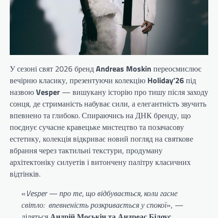
У сезоні свят 2026 бренд
Andreas Moskin
переосмислює
вечірню класику, презентуючи колекцію
Holiday’26
під
назвою
Vesper
— вишукану історію про тишу після заходу
сонця, де стриманість набуває сили, а елегантність звучить
впевнено та глибоко. Спираючись на ДНК бренду, що
поєднує сучасне кравецьке мистецтво та позачасову
естетику, колекція відкриває новий погляд на святкове
вбрання через тактильні текстури, продуману
архітектоніку силуетів і витончену палітру класичних
відтінків.
«
Vesper — про те, що відбувається, коли гасне
світло: впевненість розкривається у спокої
», —
діляться
Андрій Моськін та Андреас Білоус
,