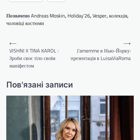
Позначено
Andreas Moskin
,
Holiday’26
,
Vesper
,
колекція
,
чоловіці костюми
Навігація
⟵
⟶
записів
VISHNI X TINA KAROL :
J’amemme в Нью-Йорку:
Зроби своє тіло своїм
презентація в LuisaViaRoma
маніфестом
Пов'язані записи