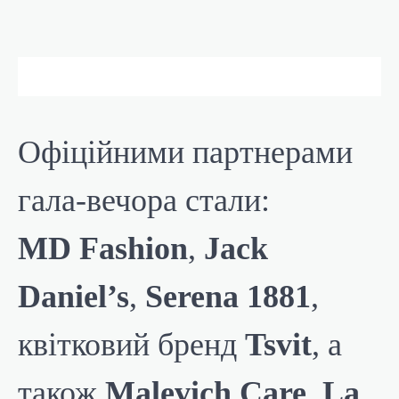
Офіційними партнерами
гала-вечора стали:
MD Fashion
,
Jack
Daniel’s
,
Serena 1881
,
квітковий бренд
Tsvit
, а
також
Malevich Care
,
La