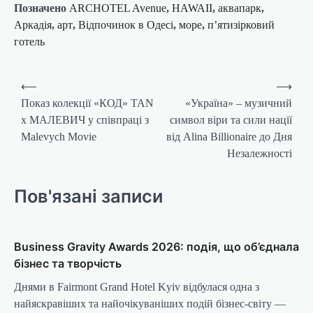
Позначено
ARCHOTEL Avenue
,
HAWAII
,
аквапарк
,
Аркадія
,
арт
,
Відпочинок в Одесі
,
море
,
п’ятизірковий
готель
Навігація
⟵
⟶
записів
Показ колекції «КОД» TAN
«Україна» – музичний
x МАЛЕВИЧ у співпраці з
символ віри та сили нації
Malevych Movie
від Alina Billionaire до Дня
Незалежності
Пов'язані записи
Business Gravity Awards 2026: подія, що об’єднала
бізнес та творчість
Днями в Fairmont Grand Hotel Kyiv відбулася одна з
найяскравіших та найочікуваніших подій бізнес-світу —