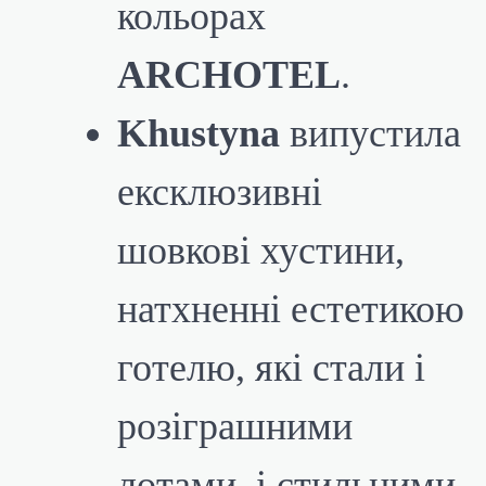
кольорах
ARCHOTEL
.
Khustyna
випустила
ексклюзивні
шовкові хустини,
натхненні естетикою
готелю, які стали і
розіграшними
лотами, і стильними