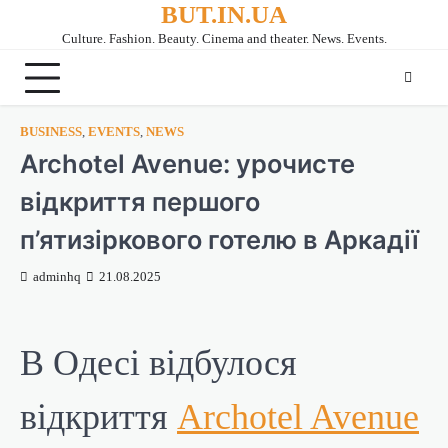
BUT.IN.UA
Перейти
до
Culture. Fashion. Beauty. Cinema and theater. News. Events.
вмісту
BUSINESS
,
EVENTS
,
NEWS
Archotel Avenue: урочисте
відкриття першого
п’ятизіркового готелю в Аркадії
adminhq
21.08.2025
В Одесі відбулося
відкриття
Archotel Avenue