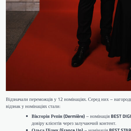
Відзначали переможців у 12 номінаціях. Серед них – нагоро
відзнак у номінаціях стали:
Вікторія Репін (Dermière)
– номінація
BEST DIG
довіру клієнтів через залучаючий контент.
Ольга Пілюх (France Up)
– номінація
BEST STA