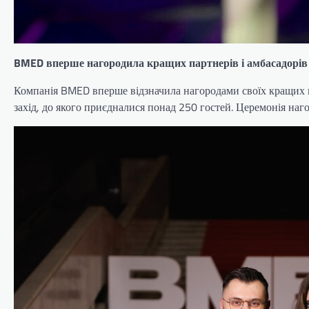
BMED вперше нагородила кращих партнерів і амбасадорі
Компанія BMED вперше відзначила нагородами своїх кращих па
захід, до якого приєдналися понад 250 гостей. Церемонія н