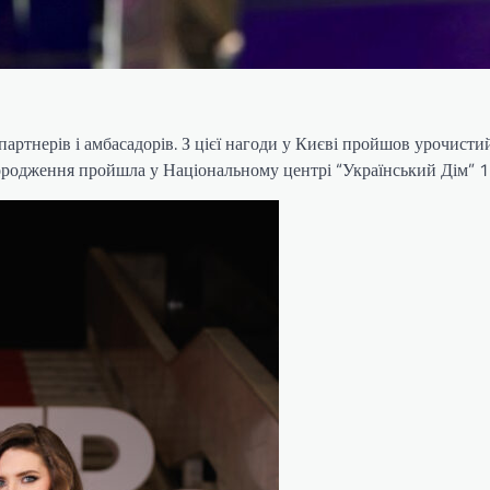
в
ртнерів і амбасадорів. З цієї нагоди у Києві пройшов урочистий
агородження пройшла у Національному центрі “Український Дім” 