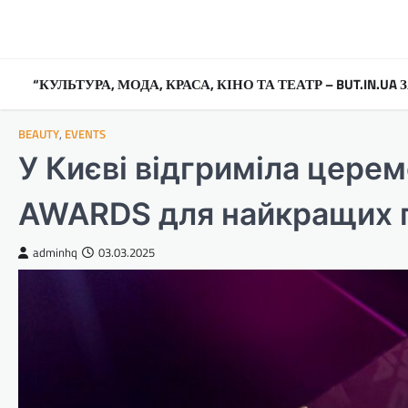
Перейти
до
вмісту
“КУЛЬТУРА, МОДА, КРАСА, КІНО ТА ТЕАТР – BUT.IN.U
BEAUTY
,
EVENTS
У Києві відгриміла цере
AWARDS для найкращих п
adminhq
03.03.2025