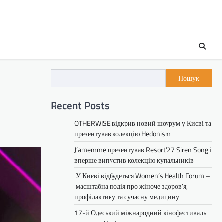
Пошук
Recent Posts
OTHERWISE відкрив новий шоурум у Києві та
презентував колекцію Hedonism
J’amemme презентував Resort’27 Siren Song і
вперше випустив колекцію купальників
У Києві відбудеться Women’s Health Forum –
масштабна подія про жіноче здоров’я,
профілактику та сучасну медицину
17-й Одеський міжнародний кінофестиваль