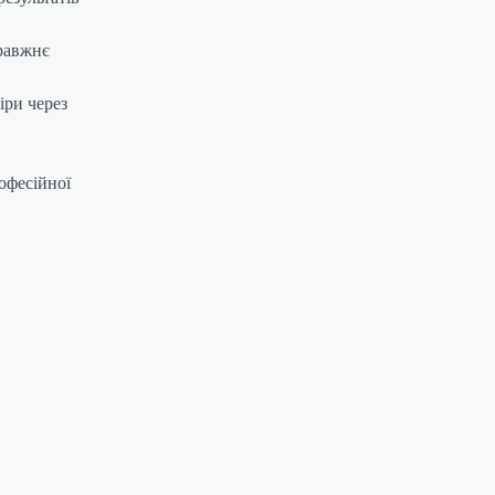
правжнє
іри через
офесійної