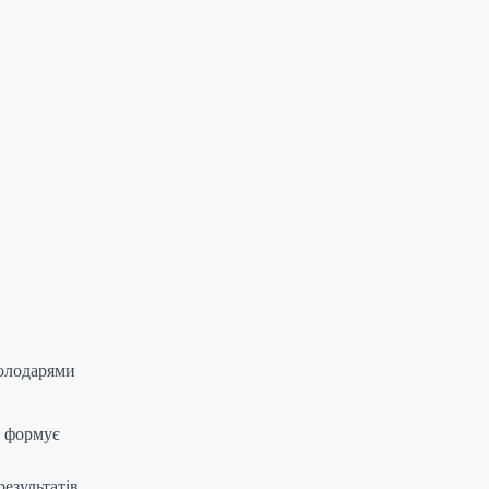
Володарями
а формує
результатів