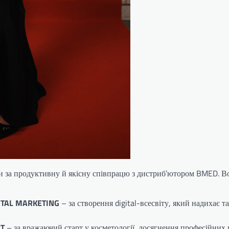
ди за продуктивну й якісну співпрацю з дистриб’ютором BMED. 
ITAL MARKETING
– за створення digital-всесвіту, який надихає т
RT
– за вражаючий старт у косметології, досягнення професійних 