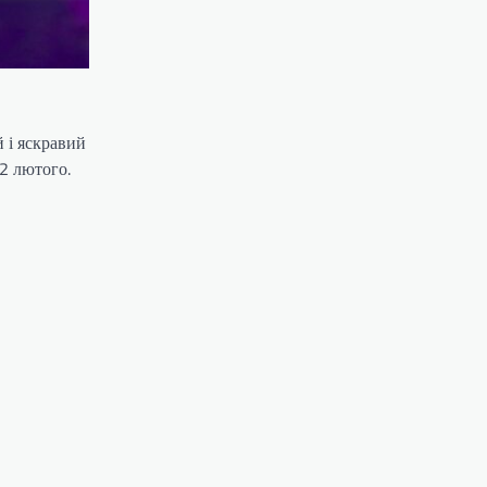
 і яскравий
12 лютого.