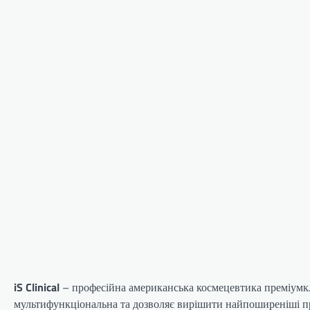
iS Clinical
– професійна американська космецевтика преміумкл
мультифункціональна та дозволяє вирішити найпоширеніші 