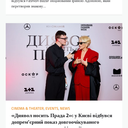
відбувся Fashion Bazar ініційований Іриною Адоніною, який
перетворив знакову…
CINEMA & THEATER
,
EVENTS
,
NEWS
«Диявол носить Прада 2»: у Києві відбувся
допрем’єрний показ довгоочікуваного