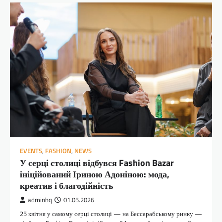
EVENTS
,
FASHION
,
NEWS
У серці столиці відбувся Fashion Bazar
ініційований Іриною Адоніною: мода,
креатив і благодійність
adminhq
01.05.2026
25 квітня у самому серці столиці — на Бессарабському ринку —