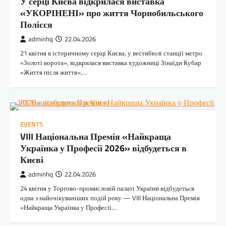
У серці Києва відкрилася виставка
«УКОРІНЕНІ» про життя Чорнобильського
Полісся
adminhq
22.04.2026
21 квітня в історичному серці Києва, у вестибюлі станції метро
«Золоті ворота», відкрилася виставка художниці Зінаїди Кубар
«Життя після життя»,…
EVENTS
VIII Національна Премія «Найкраща
Українка у Професії 2026» відбудеться в
Києві
adminhq
22.04.2026
24 квітня у Торгово-промисловій палаті України відбудеться
одна з найочікуваніших подій року — VIII Національна Премія
«Найкраща Українка у Професії…