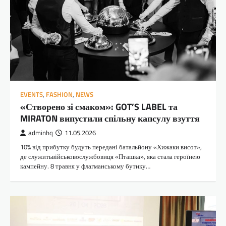
EVENTS
,
FASHION
,
NEWS
«Створено зі смаком»: GOT’S LABEL та
MIRATON випустили спільну капсулу взуття
adminhq
11.05.2026
10% від прибутку будуть передані батальйону «Хижаки висот»,
де служитьвійськовослужбовиця «Пташка», яка стала героїнею
кампейну. 8 травня у флагманському бутику…