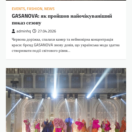
EVENTS
,
FASHION
,
NEWS
GASANOVA: як пройшов найочікуваніший
показ сезону
adminhq
27.04.2026
Червона доріжка, спалахи камер та неймовірна концентрація
краси: бренд GASANOVA знову довів, що українська мода здатна
створювати події світового рівня…