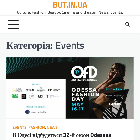
BUT.IN.UA
Перейти
до
Culture. Fashion. Beauty. Cinema and theater. News. Events.
вмісту
Категорія:
Events
EVENTS
,
FASHION
,
NEWS
В Одесі відбудеться 32-й сезон Odessaa