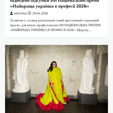
підведено підсумки VIII Національної премії
«Найкраща українка в професії 2026»
adminhq
29.04.2026
24 квітня у столиці реалізували самий престижний соціальний
проєкт для жінок-професіоналок VIІІ НАЦІОНАЛЬНА ПРЕМІЯ
«НАЙКРАЩА УКРАЇНКА В ПРОФЕСІЇ 2026». Щороку,…