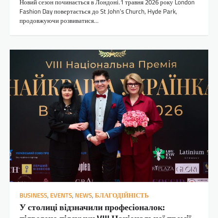
Новий сезон починається в Лондоні.1 травня 2026 року London
Fashion Day повертається до St John’s Church, Hyde Park,
продовжуючи розвиватися…
BUSINESS
,
EVENTS
,
NEWS
,
БЛАГОДІЙНІСТЬ
У столиці відзначили професіоналок: