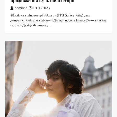
продовження культової історії
adminhq
01.05.2026
28 квітня у кінотеатрі «Оскар» (ТРЦ Gulliver) відбувся
допрем’єрний показ фільму «Диявол носить Прада 2» — сиквелу
стрічки Девіда Франкеля,…