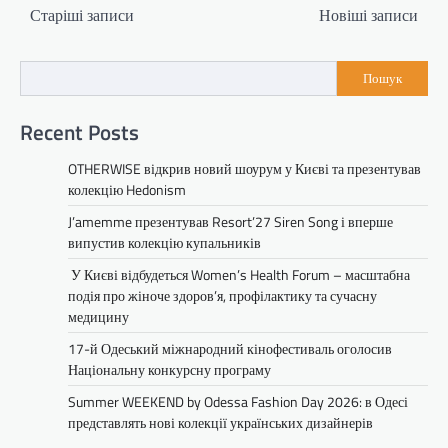
Навігація
Старіші записи
Новіші записи
за
записами
Пошук
Recent Posts
OTHERWISE відкрив новий шоурум у Києві та презентував
колекцію Hedonism
J’amemme презентував Resort’27 Siren Song і вперше
випустив колекцію купальників
У Києві відбудеться Women’s Health Forum – масштабна
подія про жіноче здоров’я, профілактику та сучасну
медицину
17-й Одеський міжнародний кінофестиваль оголосив
Національну конкурсну програму
Summer WEEKEND by Odessa Fashion Day 2026: в Одесі
представлять нові колекції українських дизайнерів