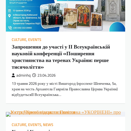
CULTURE
,
EVENTS
Запрошення до участі у ІІ Всеукраїнській
науковій конференції «Поширення
християнства на теренах України: перше
тисячоліття»
adminhq
23.04.2026
13 травня 2026 року у місті Вишгород (проспект Шевченка, 5а,
храм на честь Архангела Гавриїла Православна Церква України)
відбудетьсяІІ Всеукраїнська…
CULTURE
,
EVENTS
,
NEWS