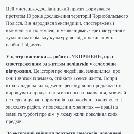
Цей мистецько-дослідницький проєкт формувався
протягом 10 років дослідження територій Чорнобильського
Полісся. Він народився з експедицій, спостережень і
взаємодії з цією землею, її мешканцями, через занурення в
духовно-матеріальну культуру, досвід проживання та
особисті відчуття.
У центрі виставки — робота «УКОРІНЕНІ», що є
спостереженням за життям поліщуків у селах зони
відчуження.
Це історія про людей, які залишилися, про
їхній зв’язок із землею, стійкість і сенси життя. Попри
втрату надії на відродження регіону, вони продовжують
вирощувати продукти для власного споживання, зазвичай
не перевищуючи нормативів радіологічного контролю, і
знаходять радість у повсякденних заняттях — праці на
землі та турботі про дім, у якому жили покоління їхніх
предків.
До експозиції увійшли портрети самоселів, доповнені