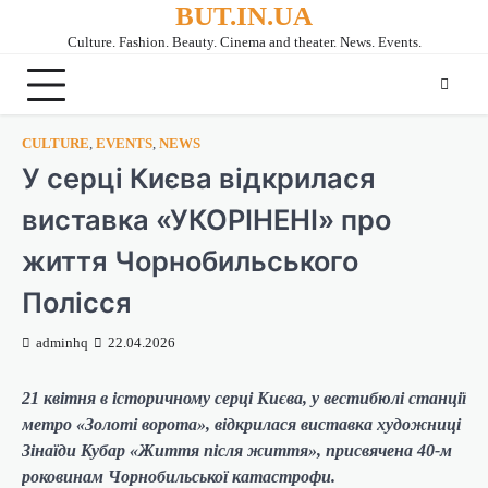
BUT.IN.UA
Перейти
до
Culture. Fashion. Beauty. Cinema and theater. News. Events.
вмісту
CULTURE
,
EVENTS
,
NEWS
У серці Києва відкрилася
виставка «УКОРІНЕНІ» про
життя Чорнобильського
Полісся
adminhq
22.04.2026
21 квітня в історичному серці Києва, у вестибюлі станції
метро «Золоті ворота», відкрилася виставка художниці
Зінаїди Кубар «Життя після життя», присвячена 40-м
роковинам Чорнобильської катастрофи.