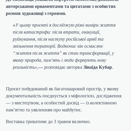
авторськими орнаментами та цитатами з особистих
розмов художниці з героями.
«
У цьому проєкті я досліджую різні виміри життя
після катастрофи: після втрати, евакуації,
руйнування, після наступу російської армії та
звільнення території. Водночас він осмислює
“життя після життя” як стан трансформації, у
якому природа, пам’ять і люди формують нову
реальність»,
—
розповідає авторка
Зінаїда Кубар
.
Проєкт побудований як багатошаровий простір, у якому
документальність поєднується з міфологією, дослідження
— з мистецтвом, а особистий досвід — із колективною
пам’яттю та уявленням про майбутнє.
Виставка триватиме до 3 травня включно.