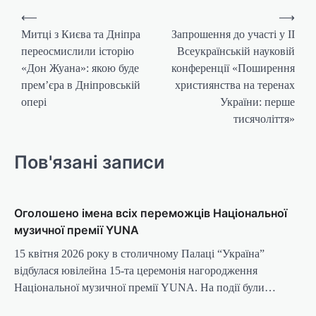
Навігація
⟵
⟶
записів
Митці з Києва та Дніпра
Запрошення до участі у ІІ
переосмислили історію
Всеукраїнській науковій
«Дон Жуана»: якою буде
конференції «Поширення
прем’єра в Дніпровській
християнства на теренах
опері
України: перше
тисячоліття»
Пов'язані записи
Оголошено імена всіх переможців Національної
музичної премії YUNA
15 квітня 2026 року в столичному Палаці “Україна”
відбулася ювілейна 15-та церемонія нагородження
Національної музичної премії YUNA. На події були…