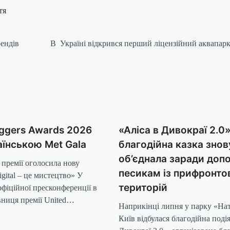
тя
рендів
В Україні відкрився перший ліцензійний аквапар
oggers Awards 2026
«Аліса в Дивокраї 2.0»
аїнською Met Gala
благодійна казка знов
об’єднала заради доп
 премії оголосила нову
песикам із прифронто
gital – це мистецтво» У
територій
офіційної пресконференції в
ниця премії United…
Наприкінці липня у парку «Нат
Київ відбулася благодійна подія