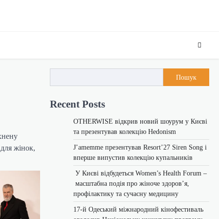
Пошук
Recent Posts
OTHERWISE відкрив новий шоурум у Києві
та презентував колекцію Hedonism
хнену
J’amemme презентував Resort’27 Siren Song і
для жінок,
вперше випустив колекцію купальників
У Києві відбудеться Women’s Health Forum –
масштабна подія про жіноче здоров’я,
профілактику та сучасну медицину
17-й Одеський міжнародний кінофестиваль