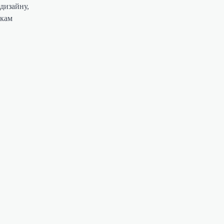
дизайну,
нкам