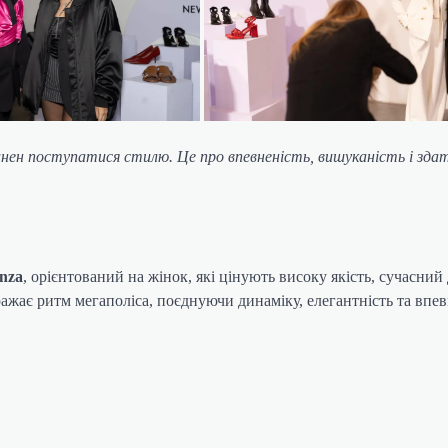
нен поступатися стилю. Це про впевненість, вишуканість і зда
nza
, орієнтований на жінок, які цінують високу якість, сучасний
ажає ритм мегаполіса, поєднуючи динаміку, елегантність та впев