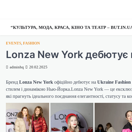
Перейти
до
вмісту
“КУЛЬТУРА, МОДА, КРАСА, КІНО ТА ТЕАТР – BUT.IN.
EVENTS
,
FASHION
Lonza New York дебютує 
adminhq
20.02.2025
Бренд
Lonza New York
офіційно дебютує на
Ukraine Fashion
стилем і динамікою Нью-Йорка.Lonza New York — це ексклюз
які прагнуть ідеального поєднання елегантності, статусу та к