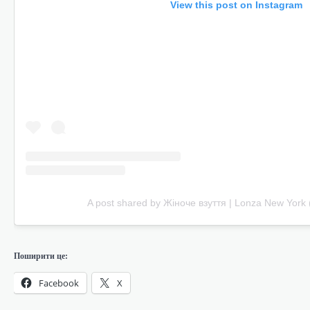
View this post on Instagram
A post shared by Жіноче взуття | Lonza New York
Поширити це:
Facebook
X