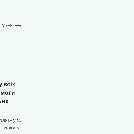
к Mavka
⟶
:
у всіх
омоги
вих
алка» у м.
 «Аліса в