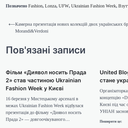
Позначено
Fashion
,
Lonza
,
UFW
,
Ukrainian Fashion Week
,
Взут
Навігація
⟵
Камерна презентація нових колекцій двох українських б
записів
Morandi&Verdoni
Пов'язані записи
Фільм «Диявол носить Прада
United Bl
2» став частиною Ukrainian
стане укр
Fashion Week у Києві
Організаторка
концепцію «Di
16 березня у Мистецькому арсеналі в
Києві під час 
межах Ukrainian Fashion Week відбулася
УНІАН заснов
презентація до фільму «Диявол носить
Прада 2» — довгоочікуваного…
Поширити це: