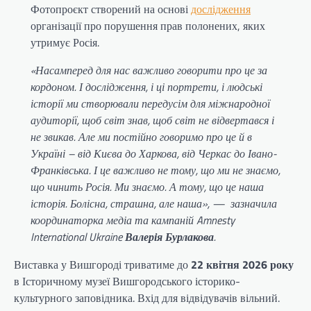
Фотопроєкт створений на основі
дослідження
організації про порушення прав полонених, яких
утримує Росія.
«Насамперед для нас важливо говорити про це за
кордоном. І дослідження, і ці портрети, і людські
історії ми створювали передусім для міжнародної
аудиторії, щоб світ знав, щоб світ не відвертався і
не звикав. Але ми постійно говоримо про це й в
Україні – від Києва до Харкова, від Черкас до Івано-
Франківська. І це важливо не тому, що ми не знаємо,
що чинить Росія. Ми знаємо. А тому, що це наша
історія. Болісна, страшна, але наша», — зазначила
координаторка медіа та кампаній Amnesty
International Ukraine
Валерія Бурлакова
.
Виставка у Вишгороді триватиме до
22 квітня 2026 року
в Історичному музеї Вишгородського історико-
культурного заповідника. Вхід для відвідувачів вільний.