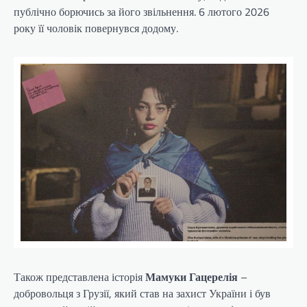
публічно борючись за його звільнення. 6 лютого 2026
року її чоловік повернувся додому.
Також представлена історія
Мамуки Гацерелія
–
добровольця з Грузії, який став на захист України і був