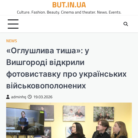
BUT.IN.UA
Перейти
до
Culture. Fashion. Beauty. Cinema and theater. News. Events.
вмісту
NEWS
«Оглушлива тиша»: у
Вишгороді відкрили
фотовиставку про українських
військовополонених
adminhq
19.03.2026