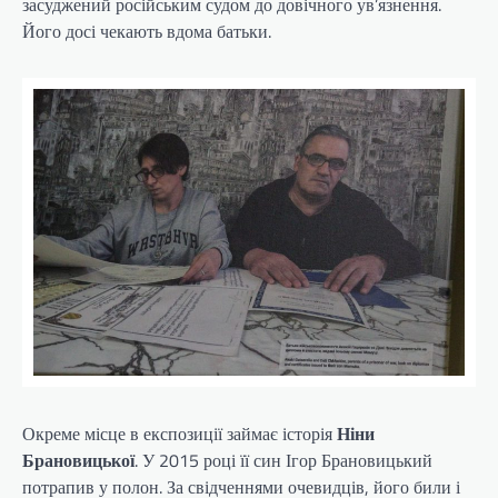
засуджений російським судом до довічного ув’язнення.
Його досі чекають вдома батьки.
Окреме місце в експозиції займає історія
Ніни
Брановицької
. У 2015 році її син Ігор Брановицький
потрапив у полон. За свідченнями очевидців, його били і