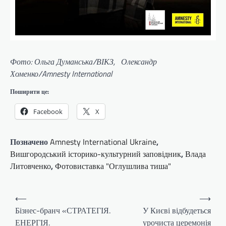
Фото: Ольга Думанська/ВІКЗ, Олександр
Хоменко/Amnesty International
Поширити це:
Facebook
X
Позначено
Amnesty International Ukraine
,
Вишгородський історико-культурний заповідник
,
Влада
Литовченко
,
Фотовиставка "Оглушлива тиша"
Навігація
⟵
⟶
записів
Бізнес-бранч «СТРАТЕГІЯ.
У Києві відбудеться
ЕНЕРГІЯ.
урочиста церемонія