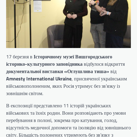
17 березня в
Історичному музеї Вишгородського
історико-культурного заповідника
відбулося відкриття
документальної виставки «Оглушлива тиша»
від
Amnesty International Ukraine
, присвяченої українським
військовополоненим, яких Росія утримує без зв’язку із
зовнішнім світом.
В експозиції представлено 11 історій українських
військових та їхніх родин. Вони розповідають про умови
перебування в полоні, зокрема про катування, голод,
відсутність медичної допомоги та ізоляцію від зовнішнього
світу. Більшість полонених утримують без зв’язку з