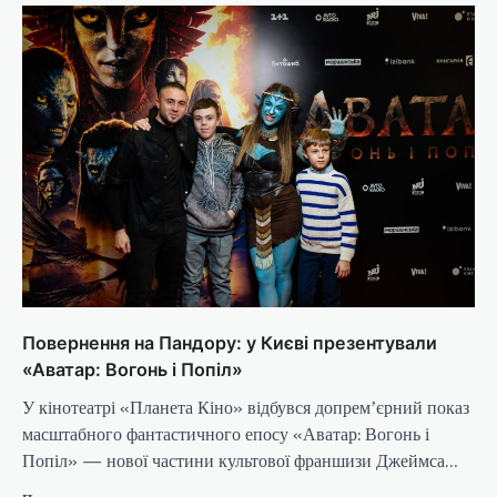
Повернення на Пандору: у Києві презентували
«Аватар: Вогонь і Попіл»
У кінотеатрі «Планета Кіно» відбувся допремʼєрний показ
масштабного фантастичного епосу «Аватар: Вогонь і
Попіл» — нової частини культової франшизи Джеймса…