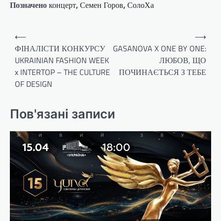
Позначено
концерт
,
Семен Горов
,
СолоХа
Навігація
⟵
⟶
записів
ФІНАЛІСТИ КОНКУРСУ
GASANOVA X ONE BY ONE:
UKRAINIAN FASHION WEEK
ЛЮБОВ, ЩО
x INTERTOP – THE CULTURE
ПОЧИНАЄТЬСЯ З ТЕБЕ
OF DESIGN
Пов'язані записи