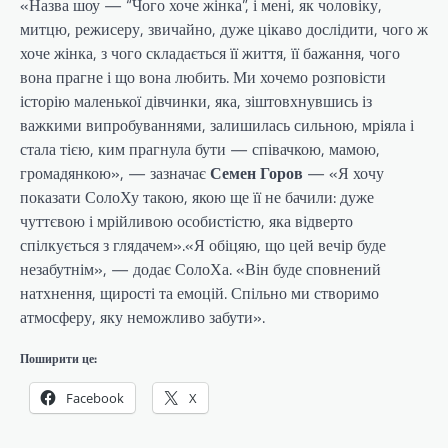
«Назва шоу — “Чого хоче жінка”, і мені, як чоловіку,
митцю, режисеру, звичайно, дуже цікаво дослідити, чого ж
хоче жінка, з чого складається її життя, її бажання, чого
вона прагне і що вона любить. Ми хочемо розповісти
історію маленької дівчинки, яка, зіштовхнувшись із
важкими випробуваннями, залишилась сильною, мріяла і
стала тією, ким прагнула бути — співачкою, мамою,
громадянкою», — зазначає
Семен
Горов
— «Я хочу
показати СолоХу такою, якою ще її не бачили: дуже
чуттєвою і мрійливою особистістю, яка відверто
спілкується з глядачем».«Я обіцяю, що цей вечір буде
незабутнім», — додає СолоХа. «Він буде сповнений
натхнення, щирості та емоцій. Спільно ми створимо
атмосферу, яку неможливо забути».
Поширити це:
Facebook
X