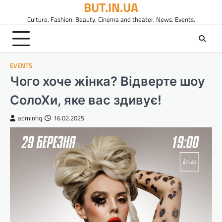
BUT.IN.UA
Перейти
до
Culture. Fashion. Beauty. Cinema and theater. News. Events.
вмісту
EVENTS
Чого хоче жінка? Відверте шоу
СолоХи, яке вас здивує!
adminhq
16.02.2025