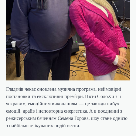
Глядачів чекає оновлена музична програма, неймовірні
постановки та ексклюзивні прем’єри. Пісні СолоХи з її
яскравим, емоційним виконанням — це завжди вибух
емоцій, драйв і неповторна енергетика. А в поєднанні з
режисерським баченням Семена Горова, шоу стане однією
з найбільш очікуваних подій весни.