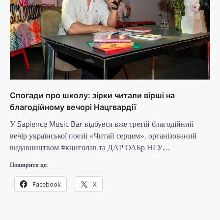
Спогади про школу: зірки читали вірші на
благодійному вечорі Нацгвардії
У Sapience Music Bar відбувся вже третій благодійний
вечір української поезії «Читай серцем», організований
видавництвом #книголав та ДАР ОАБр НГУ.…
Поширити це:
Facebook
X