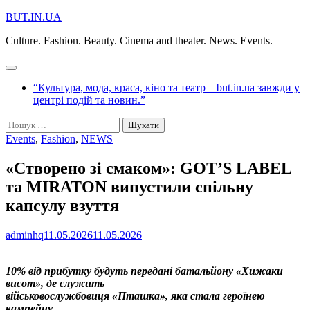
Перейти
BUT.IN.UA
до
Culture. Fashion. Beauty. Cinema and theater. News. Events.
вмісту
“Культура, мода, краса, кіно та театр – but.in.ua завжди у
центрі подій та новин.”
Пошук:
Events
,
Fashion
,
NEWS
«Створено зі смаком»: GOT’S LABEL
та MIRATON випустили спільну
капсулу взуття
adminhq
11.05.2026
11.05.2026
10% від прибутку будуть передані батальйону «Хижаки
висот», де служить
військовослужбовиця «Пташка», яка стала героїнею
кампейну.