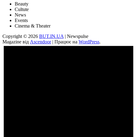
Beauty
Cultute
News
Events
Cinema & Theater
Copyright © 2026
BUT.IN.UA
| Newspulse
Magazine від
Ascendoor
| Працює на
WordPress
.