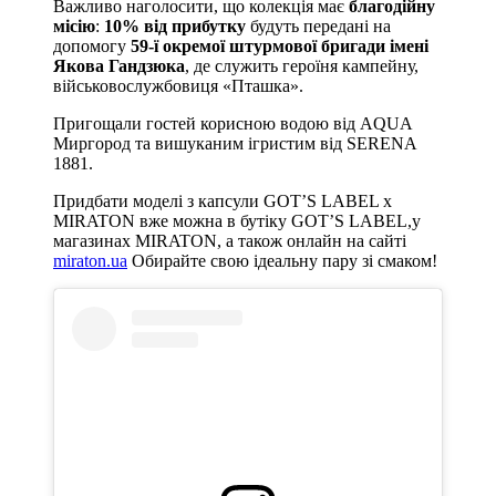
Важливо наголосити, що колекція має
благодійну
місію
:
10% від прибутку
будуть передані на
допомогу
59-ї окремої штурмової бригади імені
Якова Гандзюка
, де служить героїня кампейну,
військовослужбовиця «Пташка».
Пригощали гостей корисною водою від AQUA
Миргород та вишуканим ігристим від SERENA
1881.
Придбати моделі з капсули GOT’S LABEL x
MIRATON вже можна в бутіку GOT’S LABEL,у
магазинах MIRATON, а також онлайн на сайті
miraton.ua
Обирайте свою ідеальну пару зі смаком!