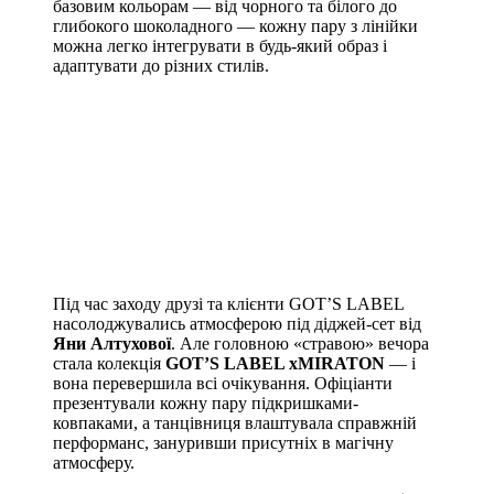
базовим кольорам — від чорного та білого до
глибокого шоколадного — кожну пару з лінійки
можна легко інтегрувати в будь-який образ і
адаптувати до різних стилів.
Під час заходу друзі та клієнти GOT’S LABEL
насолоджувались атмосферою під діджей-сет від
Яни Алтухової
. Але головною «стравою» вечора
стала колекція
GOT’S LABEL хMIRATON
— і
вона перевершила всі очікування. Офіціанти
презентували кожну пару підкришками-
ковпаками, а танцівниця влаштувала справжній
перформанс, зануривши присутніх в магічну
атмосферу.