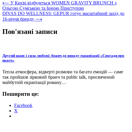
Навігація
⟵
У Києві відбудеться WOMEN GRAVITY BRUNCH з
Ольгою Сумською та Інною Приступою
записів
DIVAS DO WELLNESS: GEPUR готує масштабний захід до
16-річчя бренду
⟶
Пов'язані записи
Другий шанс і сила любові: бранч до виходу екранізації «Спогади про
нього»
Тепла атмосфера, відверті розмови та багато емоцій — саме
так пройшов зірковий бранч та public talk, присвячений
майбутній екранізації роману…
Поширити це:
Facebook
X