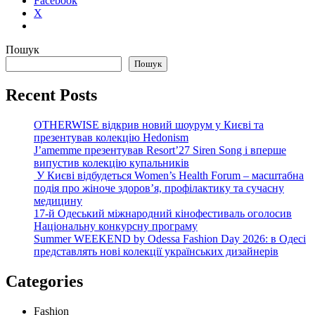
Facebook
X
Пошук
Пошук
Recent Posts
OTHERWISE відкрив новий шоурум у Києві та
презентував колекцію Hedonism
J’amemme презентував Resort’27 Siren Song і вперше
випустив колекцію купальників
У Києві відбудеться Women’s Health Forum – масштабна
подія про жіноче здоров’я, профілактику та сучасну
медицину
17-й Одеський міжнародний кінофестиваль оголосив
Національну конкурсну програму
Summer WEEKEND by Odessa Fashion Day 2026: в Одесі
представлять нові колекції українських дизайнерів
Categories
Fashion