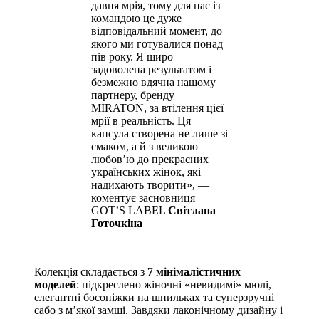
давня мрія, тому для нас із
командою це дуже
відповідальний момент, до
якого ми готувалися понад
пів року. Я щиро
задоволена результатом і
безмежно вдячна нашому
партнеру, бренду
MIRATON, за втілення цієї
мрії в реальність. Ця
капсула створена не лише зі
смаком, а й з великою
любов’ю до прекрасних
українських жінок, які
надихають творити», —
коментує засновниця
GOT’S LABEL
Світлана
Готочкіна
Колекція складається з
7 мінімалістичних
моделей
: підкреслено жіночні «невидимі» мюлі,
елегантні босоніжки на шпильках та суперзручні
сабо з м’якої замші. Завдяки лаконічному дизайну і