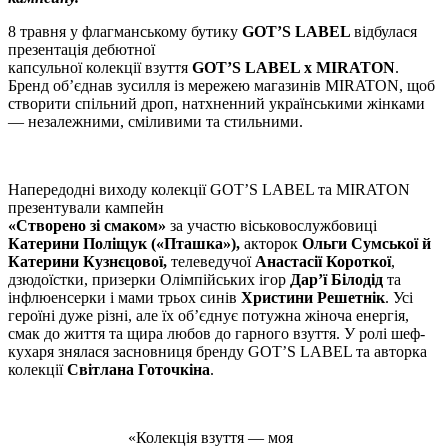
8 травня у флагманському бутику
GOT’S LABEL
відбулася
презентація дебютної
капсульної колекції взуття
GOT’S LABEL x MIRATON
.
Бренд об’єднав зусилля із мережею магазинів MIRATON, щоб
створити спільний дроп, натхненний українськими жінками
— незалежними, сміливими та стильними.
Напередодні виходу колекції GOT’S LABEL та MIRATON
презентували кампейн
«Створено зі смаком»
за участю віськовослужбовиці
Катерини Поліщук («Пташка»),
акторок
Ольги Сумської й
Катерини Кузнєцової,
телеведучої
Анастасії Короткої
,
дзюдоїстки, призерки Олімпійських ігор
Дарʼї Білодід
та
інфлюенсерки і мами трьох синів
Христини Решетнік
. Усі
героїні дуже різні, але їх об’єднує потужна жіноча енергія,
смак до життя та щира любов до гарного взуття. У ролі шеф-
кухаря знялася засновниця бренду GOT’S LABEL та авторка
колекції
Світлана Готочкіна
.
«Колекція взуття — моя