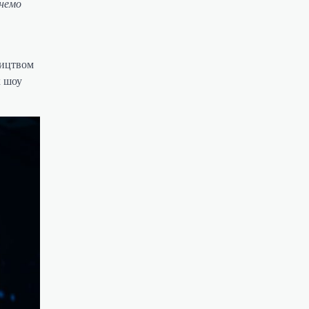
гнемо
ництвом
х шоу