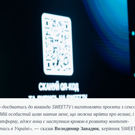
 —доєднатись до команди SWEET.TV і виготовляти проєкти з сенс
Мій особистий шлях навчив мене, що можна мріяти про велике, і 
 платформу, адже вона є наступним кроком в розвитку контент-
ись в Україні»,
— сказав
Володимир Завадюк
, керівник SWEET