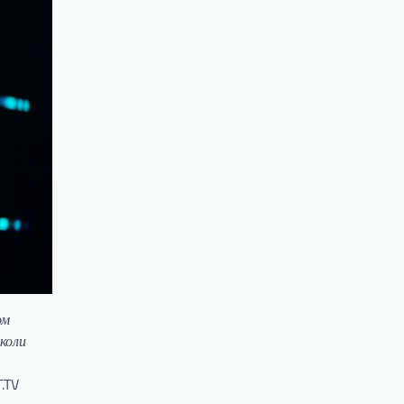
ом
коли
.TV