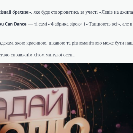
ізнай брехню»,
яке буде створюватись за участі «Левів на джипа
ou Can Dance
— ті самі «Фабрика зірок» і «Танцюють всі», але в
глядачам, якою красивою, цікавою та різноманітною може бути наш
 стало справжнім хітом минулої осені.