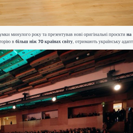
сумки минулого року та презентував нові оригінальні проєкти
на
иторію в
більш ніж 70 країнах світу
, отримають українську адапт