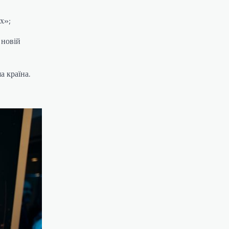
х»;
 новій
а країна.