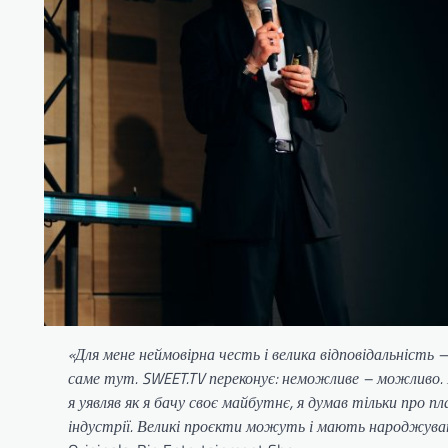
«Для мене неймовірна честь і велика відповідальність
саме тут. SWEET.TV переконує: неможливе – можливо. 
я уявляв як я бачу своє майбутнє, я думав тільки про
індустрії. Великі проєкти можуть і мають народжуват