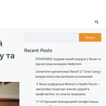
Пошук
й
Recent Posts
y та
OTHERWISE відкрив новий шоурум у Києві та
презентував колекцію Hedonism
J’amemme презентував Resort’27 Siren Song і
вперше випустив колекцію купальників
У Києві відбудеться Women’s Health Forum –
масштабна подія про жіноче здоров’я,
профілактику та сучасну медицину
17-й Одеський міжнародний кінофестиваль