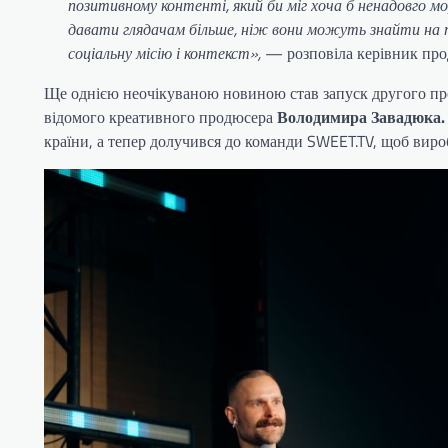
позитивному контенті, який би міг хоча б ненадовго м
давати глядачам більше, ніж вони можуть знайти на т
соціальну місію і контекст»,
— розповіла керівник про
Ще однією неочікуваною новиною став запуск другого 
відомого креативного продюсера
Володимира Завадюка.
країни, а тепер долучився до команди SWEET.TV, щоб вироб