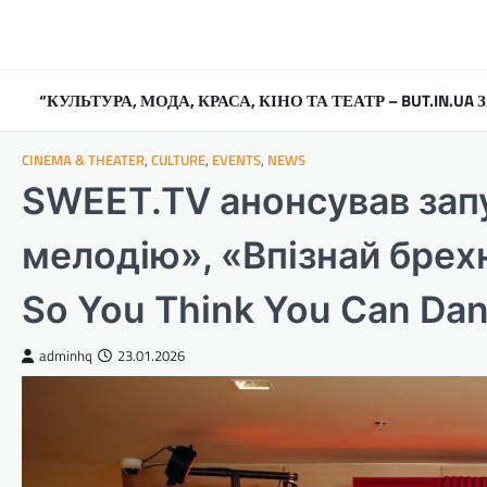
Перейти
до
вмісту
“КУЛЬТУРА, МОДА, КРАСА, КІНО ТА ТЕАТР – BUT.IN.U
CINEMA & THEATER
,
CULTURE
,
EVENTS
,
NEWS
SWEET.TV анонсував запу
мелодію», «Впізнай брехн
So You Think You Can Da
adminhq
23.01.2026