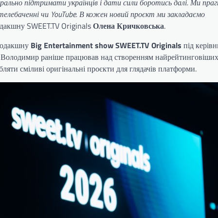
орально підтримати українців і дати сили боротись далі. Ми пра
елебаченні чи YouTube. В кожен новий проєкт ми закладаємо
дакшну SWEET.TV Originals
Олена Кричковська
.
продакшну
Big Entertainment show SWEET.TV Originals
під керів
Володимир раніше працював над створенням найрейтинговіши
ляти сміливі оригінальні проєкти для глядачів платформи.