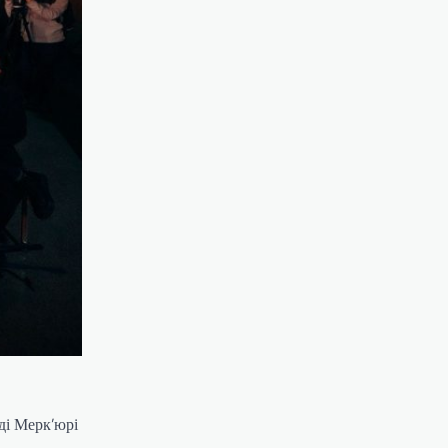
дді Мерк’юрі