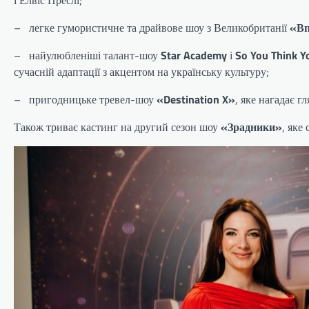
і Елвіс Преслі;
– легке гумористичне та драйвове шоу з Великобританії
«Вп
– найулюбленіші талант-шоу
Star Academy
і
So You Think Y
сучасній адаптації з акцентом на українську культуру;
– пригодницьке тревел-шоу
«Destination X»
, яке нагадає 
Також триває кастинг на другий сезон шоу
«Зрадники»
, яке