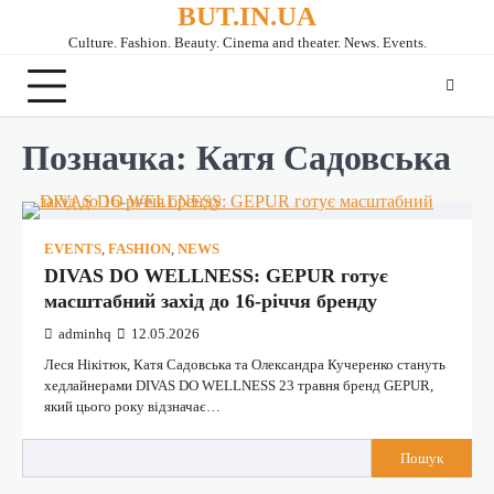
BUT.IN.UA
Перейти
до
Culture. Fashion. Beauty. Cinema and theater. News. Events.
вмісту
Позначка:
Катя Садовська
EVENTS
,
FASHION
,
NEWS
DIVAS DO WELLNESS: GEPUR готує
масштабний захід до 16-річчя бренду
adminhq
12.05.2026
Леся Нікітюк, Катя Садовська та Олександра Кучеренко стануть
хедлайнерами DIVAS DO WELLNESS 23 травня бренд GEPUR,
який цього року відзначає…
Пошук