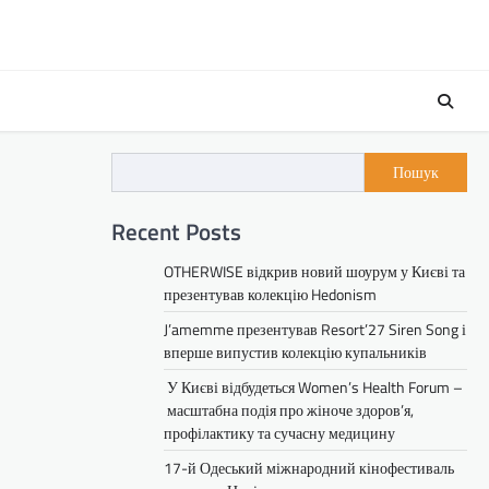
Пошук
Recent Posts
OTHERWISE відкрив новий шоурум у Києві та
презентував колекцію Hedonism
J’amemme презентував Resort’27 Siren Song і
вперше випустив колекцію купальників
У Києві відбудеться Women’s Health Forum –
масштабна подія про жіноче здоров’я,
профілактику та сучасну медицину
17-й Одеський міжнародний кінофестиваль