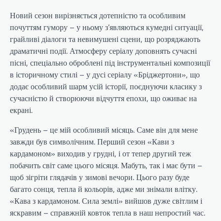
Новий сезон вирізняється дотепністю та особливим
почуттям гумору – у ньому з’являються кумедні ситуації,
грайливі діалоги та невимушені сцени, що розряджають
драматичні події. Атмосферу серіалу доповнять сучасні
пісні, спеціально оброблені під інструментальні композиції
в історичному стилі – у дусі серіалу «Бріджертони», що
додає особливий шарм усій історії, поєднуючи класику з
сучасністю й створюючи відчуття епохи, що оживає на
екрані.
«Грудень – це мій особливий місяць. Саме він для мене
завжди був символічним. Перший сезон «Кави з
кардамоном» виходив у грудні, і от тепер другий теж
побачить світ саме цього місяця. Мабуть, так і має бути –
щоб зігріти глядачів у зимові вечори. Цього разу буде
багато сонця, тепла й кольорів, адже ми знімали влітку.
«Кава з кардамоном. Сила землі» вийшов дуже світлим і
яскравим – справжній ковток тепла в наш непростий час.