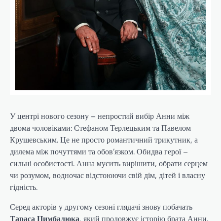
У центрі нового сезону – непростий вибір Анни між
двома чоловіками: Стефаном Терлецьким та Павелом
Крушевським. Це не просто романтичний трикутник, а
дилема між почуттями та обов’язком. Обидва герої –
сильні особистості. Анна мусить вирішити, обрати серцем
чи розумом, водночас відстоюючи свій дім, дітей і власну
гідність.
Серед акторів у другому сезоні глядачі знову побачать
Тараса Цимбалюка
, який продовжує історію брата Анни.