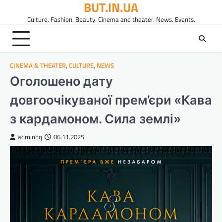
BUT.IN.UA
Перейти
до
Culture. Fashion. Beauty. Cinema and theater. News. Events.
вмісту
CINEMA & THEATER
,
CULTURE
,
NEWS
Оголошено дату
довгоочікуваної прем’єри «Кава
з кардамоном. Сила землі»
adminhq
06.11.2025