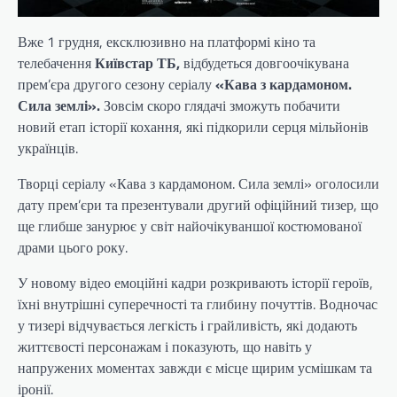
Вже 1 грудня, ексклюзивно на платформі кіно та
телебачення
Київстар ТБ,
відбудеться довгоочікувана
прем’єра другого сезону серіалу
«Кава з
кардамоном.
Сила землі».
Зовсім скоро глядачі зможуть побачити
новий етап історії кохання, які підкорили серця мільйонів
українців.
Творці серіалу «Кава з кардамоном. Сила землі» оголосили
дату прем’єри та презентували другий офіційний тизер, що
ще глибше занурює у світ найочікуваншої костюмованої
драми цього року.
У новому відео емоційні кадри розкривають історії героїв,
їхні внутрішні суперечності та глибину почуттів. Водночас
у тизері відчувається легкість і грайливість, які додають
життєвості персонажам і показують, що навіть у
напружених моментах завжди є місце щирим усмішкам та
іронії.