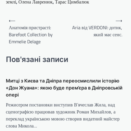
землі
,
Олена Лавренюк
,
Тарас Цимбалюк
Навігація
⟵
⟶
записів
Анатомія пристрасті:
Aria від VERDONI: дотик,
Barefoot Collection by
який має сенс.
Emmelie Delage
Пов'язані записи
Митці з Києва та Дніпра переосмислили історію
«Дон Жуана»: якою буде прем’єра в Дніпровській
опері
Режисером постановки виступив В’ячеслав Жила, над
сценографією працював художник Роман Михайлов, а
переклад українською мовою створив видатний майстер
слова Микола…