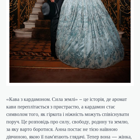
«Кава з кардамоном. Сила землі» – це історія, де аромат
кави переплітається з пристрастю, а кардамон стає
символом того, як гіркота і ніжність можуть співіснувати
поруч. Це розповідь про силу, свободу, родину та землю,
за яку варто боротися. Анна постає не тією наївною
дівчиною, якою її пам’ятають глядачі. Тепер вона — жінка,