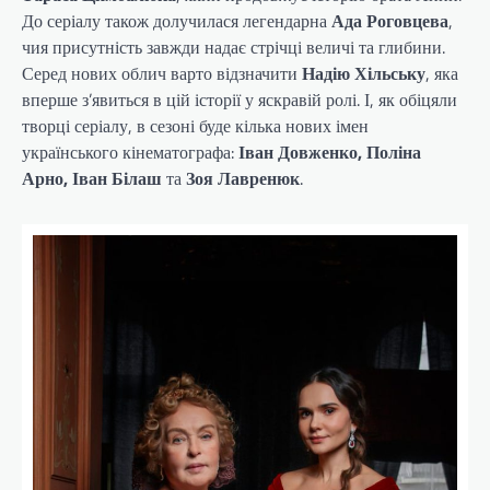
До серіалу також долучилася легендарна
Ада
Роговцева
,
чия присутність завжди надає стрічці величі та глибини.
Серед нових облич варто відзначити
Надію Хільську
, яка
вперше з’явиться в цій історії у яскравій ролі. І, як обіцяли
творці серіалу, в сезоні буде кілька нових імен
українського кінематографа:
Іван Довженко, Поліна
Арно, Іван Білаш
та
Зоя Лавренюк
.