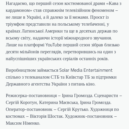
Нагадаємо, що перший сезон костюмованої драми «Кава з
кардамоном» став справжнім телевізійним феноменом –
не лише в Україні, а й далеко за її межами. Проєкт із
тріумфом представили на польському телебаченні, у
країнах Латинської Америки та ще в десятках держав по
всьому світу, надаючи історії міжнародного звучання.
Лише на платформі YouTube перший сезон зібрав близько
десяти мільйонів переглядів, перетворившись на один з
найуспішніших українських серіалів останніх років.
Виробництвом займається Solar Media Entertainment
спільно з телеканалом СТБ та Київстар ТБ за підтримки
Державного агентства України з питань кіно.
Режисерка-постановниця – Ірина Громозда. Сценаристи –
Сергій Коротун, Катерина Маєвська, Ірина Громозда.
Оператор-постановник – Сергій Крутько. Художниця по
костюмах – Вікторія Шостак. Художник-постановник –
Максим Німенко.