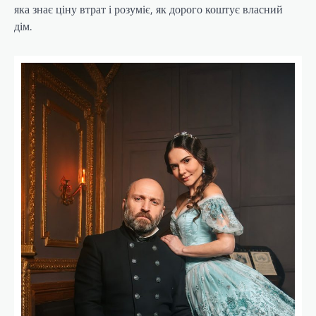
яка знає ціну втрат і розуміє, як дорого коштує власний
дім.