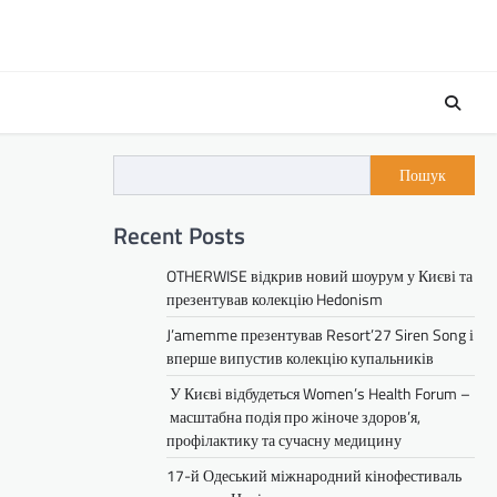
Пошук
Recent Posts
OTHERWISE відкрив новий шоурум у Києві та
презентував колекцію Hedonism
J’amemme презентував Resort’27 Siren Song і
вперше випустив колекцію купальників
У Києві відбудеться Women’s Health Forum –
масштабна подія про жіноче здоров’я,
профілактику та сучасну медицину
17-й Одеський міжнародний кінофестиваль