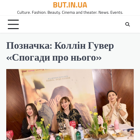
BUT.IN.UA
Перейти
до
Culture. Fashion. Beauty. Cinema and theater. News. Events.
вмісту
Позначка:
Коллін Гувер
«Спогади про нього»