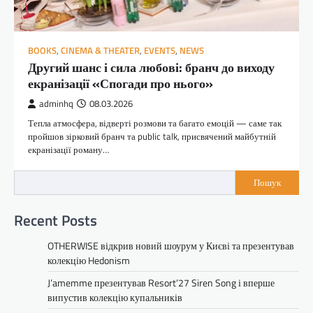
BOOKS
,
CINEMA & THEATER
,
EVENTS
,
NEWS
Другий шанс і сила любові: бранч до виходу
екранізації «Спогади про нього»
adminhq
08.03.2026
Тепла атмосфера, відверті розмови та багато емоцій — саме так
пройшов зірковий бранч та public talk, присвячений майбутній
екранізації роману…
Пошук
Recent Posts
OTHERWISE відкрив новий шоурум у Києві та презентував
колекцію Hedonism
J’amemme презентував Resort’27 Siren Song і вперше
випустив колекцію купальників