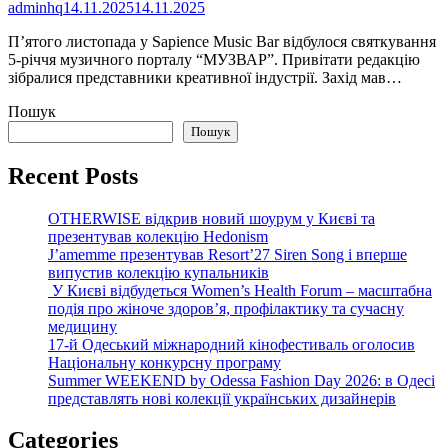
adminhq
14.11.2025
14.11.2025
П’ятого листопада у Sapience Music Bar відбулося святкування
5-річчя музичного порталу “МУЗВАР”. Привітати редакцію
зібралися представники креативної індустрії. Захід мав…
Пошук
Пошук
Recent Posts
OTHERWISE відкрив новий шоурум у Києві та
презентував колекцію Hedonism
J’amemme презентував Resort’27 Siren Song і вперше
випустив колекцію купальників
У Києві відбудеться Women’s Health Forum – масштабна
подія про жіноче здоров’я, профілактику та сучасну
медицину
17-й Одеський міжнародний кінофестиваль оголосив
Національну конкурсну програму
Summer WEEKEND by Odessa Fashion Day 2026: в Одесі
представлять нові колекції українських дизайнерів
Categories