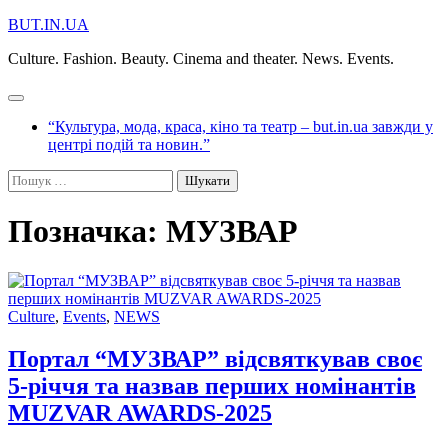
Перейти
BUT.IN.UA
до
Culture. Fashion. Beauty. Cinema and theater. News. Events.
вмісту
“Культура, мода, краса, кіно та театр – but.in.ua завжди у
центрі подій та новин.”
Пошук:
Позначка:
МУЗВАР
Culture
,
Events
,
NEWS
Портал “МУЗВАР” відсвяткував своє
5-річчя та назвав перших номінантів
MUZVAR AWARDS-2025