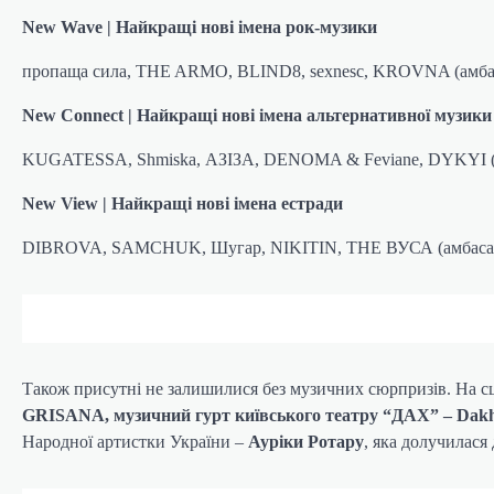
New Wave | Найкращі нові імена рок-музики
пропаща сила, THE ARMO, BLIND8, sexnesc, KROVNA (амбаса
New Connect | Найкращі нові імена альтернативної музики
KUGATESSA, Shmiska, АЗІЗА, DENOMA & Feviane, DYKYI (ам
New View | Найкращі нові імена естради
DIBROVA, SAMCHUK, Шугар, NIKITIN, THE ВУСА (амбасад
Також присутні не залишилися без музичних сюрпризів. На с
GRISANA, музичний гурт київського театру “ДАХ” – Dakh
Народної артистки України –
Ауріки Ротару
, яка долучилася