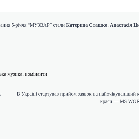
вання 5-річчя “МУЗВАР” стали
Катерина Сташко, Анастасія Ц
ька музика
,
номінанти
у
В Україні стартував прийом заявок на найочікуваніший 
краси — MS W