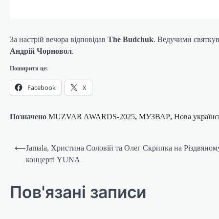
За настрій вечора відповідав
The Budchuk
. Ведучими святку
Андрій Чорновол
.
Поширити це:
Facebook
X
Позначено
MUZVAR AWARDS-2025
,
МУЗВАР
,
Нова українс
Навігація
⟵
Jamala, Христина Соловій та Олег Скрипка на Різдвяном
записів
концерті YUNA
Пов'язані записи