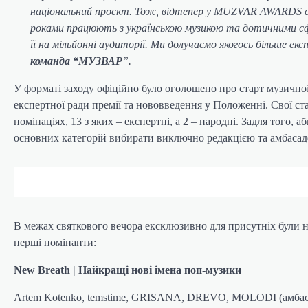
національний проєкт. Тож, відтепер у MUZVAR AWARDS є 1
роками працюють з українською музикою та дотичними с
її на мільйонні аудиторії. Ми долучаємо якогось більше е
команда “МУЗВАР
”.
У форматі заходу офіційно було оголошено про старт музич
експертної ради премії та нововведення у Положенні. Свої ст
номінаціях, 13 з яких – експертні, а 2 – народні. Задля того, 
основних категорій вибирати виключно редакцією та амбаса
В межах святкового вечора ексклюзивно для присутніх були н
перші номінанти:
New Breath | Найкращі нові імена поп-музики
Artem Kotenko, temstime, GRISANA, DREVO, MOLODI (амбасадо