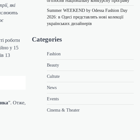
оголосив Національну конкурсну програму
ії, які
Summer WEEKEND by Odessa Fashion Day
анслюють
2026: в Одесі представлять нові колекції
ює
українських дизайнерів
Categories
ті роботи
ійно у 15
Fashion
ів 13
Beauty
Cultute
News
Events
зика
”. Отже,
Cinema & Theater