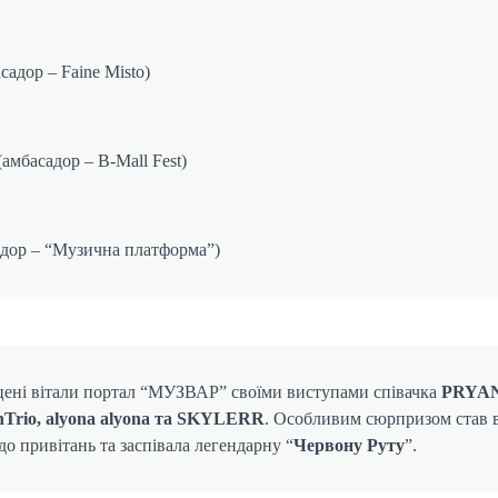
дор – Faine Misto)
басадор – B-Mall Fest)
ор – “Музична платформа”)
цені вітали портал “МУЗВАР” своїми виступами співачка
PRYAN
Trio, alyona alyona та SKYLERR
. Особливим сюрпризом став 
 до привітань та заспівала легендарну “
Червону Руту
”.