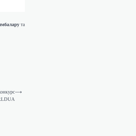
имбалару
та
конкурс
⟶
ORLDUA