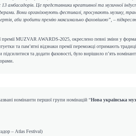
3 амбасадорів. Це представники креативної та музичної індустр
ферами. Вони організовують фестивалі, просувають музику, тр
кспертів, аби зробити премію максимально фаховішою”, – підкресл
ної премії MUZVAR AWARDS-2025, окреслено певні зміни у форма
атуетки та пам’ятні відзнаки премії переможці отримають традиц
аби підсилитися та додати фаховості, було вирішило п’ять номінант
дорами.
азвані номінанти першої групи номінацій “
Нова українська му
р – Atlas Festival)