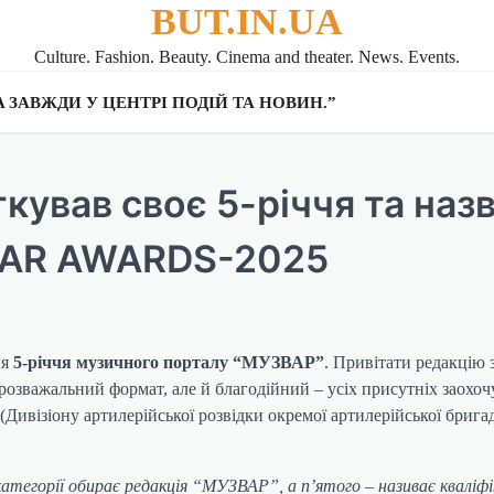
BUT.IN.UA
Culture. Fashion. Beauty. Cinema and theater. News. Events.
UA ЗАВЖДИ У ЦЕНТРІ ПОДІЙ ТА НОВИН.”
кував своє 5-річчя та наз
VAR AWARDS-2025
ня
5-річчя музичного порталу “МУЗВАР”
. Привітати редакцію 
 розважальний формат, але й благодійний – усіх присутніх заохо
(Дивізіону артилерійської розвідки окремої артилерійської брига
атегорії обирає редакція “МУЗВАР”, а п’ятого – називає кваліф