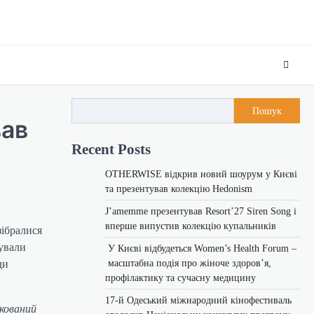
Пошук
вав
Recent Posts
OTHERWISE відкрив новий шоурум у Києві
та презентував колекцію Hedonism
J’amemme презентував Resort’27 Siren Song і
вперше випустив колекцію купальників
зібралися
чували
У Києві відбудеться Women’s Health Forum –
масштабна подія про жіноче здоров’я,
ди
профілактику та сучасну медицину
17-й Одеський міжнародний кінофестиваль
ікований