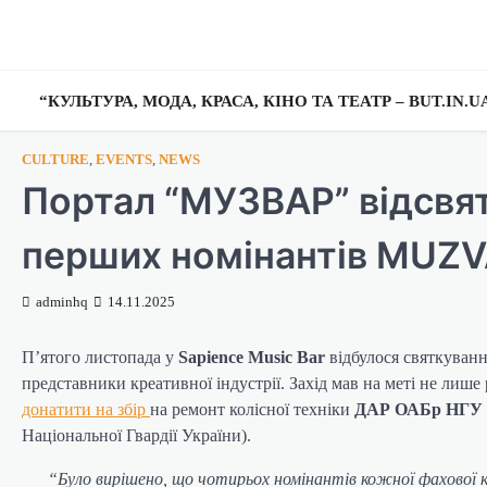
Перейти
до
вмісту
“КУЛЬТУРА, МОДА, КРАСА, КІНО ТА ТЕАТР – BUT.IN.
CULTURE
,
EVENTS
,
NEWS
Портал “МУЗВАР” відсвят
перших номінантів MUZ
adminhq
14.11.2025
П’ятого листопада у
Sapience Music Bar
відбулося святкуван
представники креативної індустрії. Захід мав на меті не лише
донатити на збір
на ремонт колісної техніки
ДАР ОАБр НГУ
Національної Гвардії України).
“Було вирішено, що чотирьох номінантів кожної фахової к