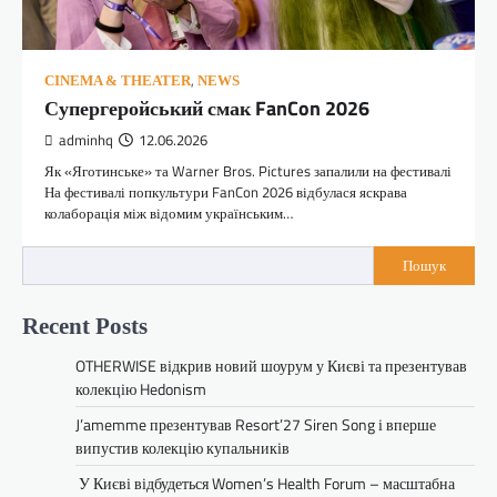
,
CINEMA & THEATER
NEWS
Супергеройський смак FanCon 2026
adminhq
12.06.2026
Як «Яготинське» та Warner Bros. Pictures запалили на фестивалі
На фестивалі попкультури FanCon 2026 відбулася яскрава
колаборація між відомим українським…
Пошук
Recent Posts
OTHERWISE відкрив новий шоурум у Києві та презентував
колекцію Hedonism
J’amemme презентував Resort’27 Siren Song і вперше
випустив колекцію купальників
У Києві відбудеться Women’s Health Forum – масштабна