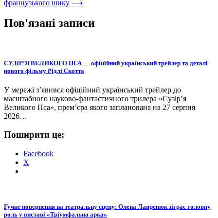
французького шику
⟶
Пов'язані записи
СУЗІР’Я ВЕЛИКОГО ПСА — офіційний український трейлер та деталі
нового фільму Рідлі Скотта
У мережі з’явився офіційний український трейлер до
масштабного науково-фантастичного трилера «Сузір’я
Великого Пса», прем’єра якого запланована на 27 серпня
2026…
Поширити це:
Facebook
X
Гучне повернення на театральну сцену: Олена Лавренюк зіграє головну
роль у виставі «Тріумфальна арка»