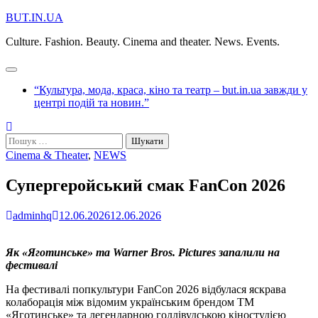
Перейти
BUT.IN.UA
до
Culture. Fashion. Beauty. Cinema and theater. News. Events.
вмісту
“Культура, мода, краса, кіно та театр – but.in.ua завжди у
центрі подій та новин.”
Пошук:
Cinema & Theater
,
NEWS
Супергеройський смак FanCon 2026
adminhq
12.06.2026
12.06.2026
Як «Яготинське» та Warner Bros. Pictures запалили на
фестивалі
На фестивалі попкультури FanCon 2026 відбулася яскрава
колаборація між відомим українським брендом ТМ
«Яготинське» та легендарною голлівудською кіностудією