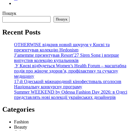
Пошук
Пошук
Recent Posts
OTHERWISE відкрив новий шоурум у Києві та
презентував колекцію Hedonism
J’amemme презентував Resort’27 Siren Song і вперше
випустив колекцію купальників
У Києві відбудеться Women’s Health Forum – масштабна
подія про жіноче здоров’я, профілактику та сучасну
медицину
17-й Одеський міжнародний кінофестиваль оголосив
Національну конкурсну програму
Summer WEEKEND by Odessa Fashion Day 2026: в Одесі
представлять нові колекції українських дизайнерів
Categories
Fashion
Beauty