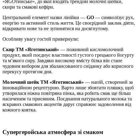
«ЯGOтинське», до якої входять трендові молочні шейки,
скири та смакові кефіри.
Центральний елемент назви лінійки —
GO
— символізує рух,
енергію та активний стиль життя. Це своєрідний заклик діяти,
відкривати нове та не зупинятися на досягнутому.
Особливу увагу гостей привернули:
Скир ТМ «Яготинський»
— поживний кисломолочний
продукт, який поєднує властивості густого грецького йогурту
та м’якого сиру. Завдяки високому вмісту білка він стане
чудовим вибором для збалансованого сніданку або корисного
перекусу протягом дня.
Молочний шейк ТМ «Яготинський»
— напій, створений за
інноваційною рецептурою. Варто лише збовтати пляшку, щоб
утворилася ніжна повітряна пінка, яка робить смак ще більш
насиченим та приємним. Поєднання натурального молока та
яскравих смакових акцентів дарує справжнє задоволення від
кожного ковтка.
Супергеройська атмосфера зі смаком