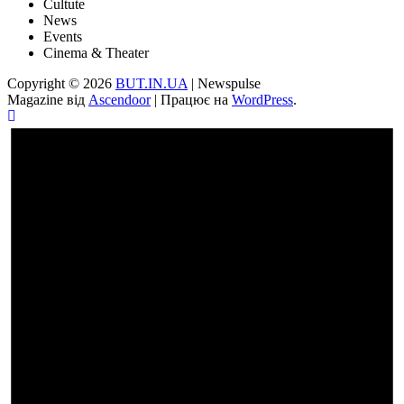
Cultute
News
Events
Cinema & Theater
Copyright © 2026
BUT.IN.UA
| Newspulse
Magazine від
Ascendoor
| Працює на
WordPress
.