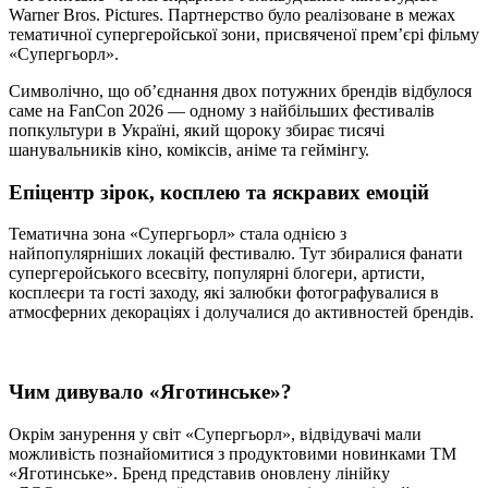
Warner Bros. Pictures. Партнерство було реалізоване в межах
тематичної супергеройської зони, присвяченої прем’єрі фільму
«Супергьорл».
Символічно, що об’єднання двох потужних брендів відбулося
саме на FanCon 2026 — одному з найбільших фестивалів
попкультури в Україні, який щороку збирає тисячі
шанувальників кіно, коміксів, аніме та геймінгу.
Епіцентр зірок, косплею та яскравих емоцій
Тематична зона «Супергьорл» стала однією з
найпопулярніших локацій фестивалю. Тут збиралися фанати
супергеройського всесвіту, популярні блогери, артисти,
косплеєри та гості заходу, які залюбки фотографувалися в
атмосферних декораціях і долучалися до активностей брендів.
Чим дивувало «Яготинське»?
Окрім занурення у світ «Супергьорл», відвідувачі мали
можливість познайомитися з продуктовими новинками ТМ
«Яготинське». Бренд представив оновлену лінійку