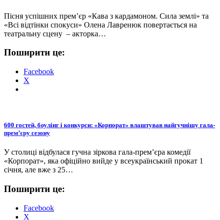
Пісня успішних прем’єр «Кава з кардамоном. Сила землі» та
«Всі відтінки спокуси» Олена Лавренюк повертається на
театральну сцену – акторка…
Поширити це:
Facebook
X
600 гостей, боулінг і конкурси: «Корпорат» влаштував найгучнішу гала-
премʼєру сезону
У столиці відбулася гучна зіркова гала-премʼєра комедії
«Корпорат», яка офіційно вийде у всеукраїнський прокат 1
січня, але вже з 25…
Поширити це:
Facebook
X