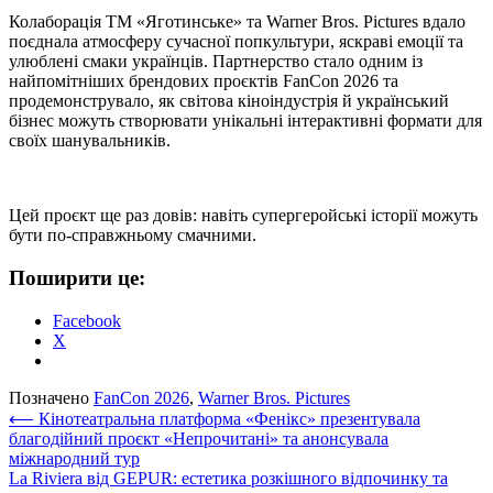
Колаборація ТМ «Яготинське» та Warner Bros. Pictures вдало
поєднала атмосферу сучасної попкультури, яскраві емоції та
улюблені смаки українців. Партнерство стало одним із
найпомітніших брендових проєктів FanCon 2026 та
продемонструвало, як світова кіноіндустрія й український
бізнес можуть створювати унікальні інтерактивні формати для
своїх шанувальників.
Цей проєкт ще раз довів: навіть супергеройські історії можуть
бути по-справжньому смачними.
Поширити це:
Facebook
X
Позначено
FanCon 2026
,
Warner Bros. Pictures
Навігація
⟵
Кінотеатральна платформа «Фенікс» презентувала
благодійний проєкт «Непрочитані» та анонсувала
записів
міжнародний тур
La Riviera від GEPUR: естетика розкішного відпочинку та