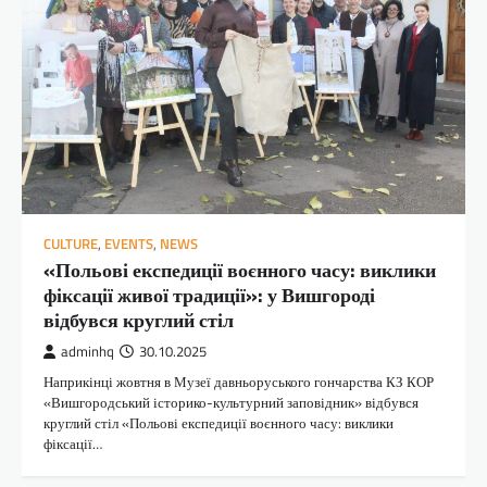
CULTURE
,
EVENTS
,
NEWS
«Польові експедиції воєнного часу: виклики
фіксації живої традиції»: у Вишгороді
відбувся круглий стіл
adminhq
30.10.2025
Наприкінці жовтня в Музеї давньоруського гончарства КЗ КОР
«Вишгородський історико-культурний заповідник» відбувся
круглий стіл «Польові експедиції воєнного часу: виклики
фіксації…