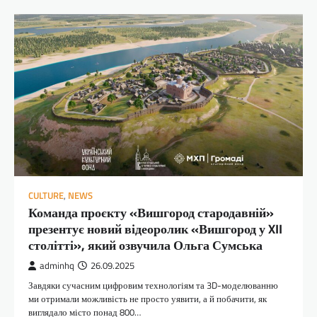
CULTURE
,
NEWS
Команда проєкту «Вишгород стародавній»
презентує новий відеоролик «Вишгород у XII
столітті», який озвучила Ольга Сумська
adminhq
26.09.2025
Завдяки сучасним цифровим технологіям та 3D-моделюванню
ми отримали можливість не просто уявити, а й побачити, як
виглядало місто понад 800…