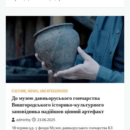
CULTURE
,
NEWS
,
UNCATEGORIZED
До музею давньоруського гончарства
Вишгородського історико-культурного
заповідника надійшов цінний артефакт
adminhq
23.06.2025
18 червня ц.р. у фонди Музею давньоруського гончарства КЗ