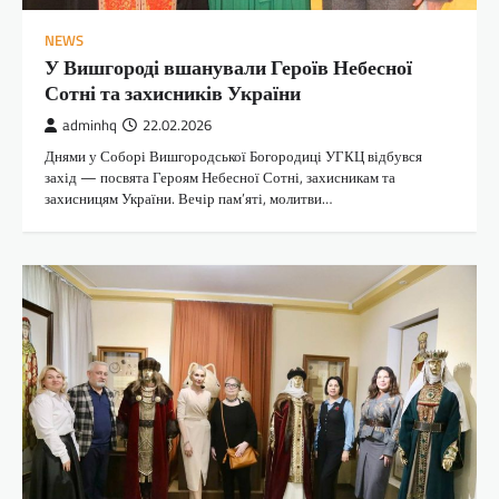
NEWS
У Вишгороді вшанували Героїв Небесної
Сотні та захисників України
adminhq
22.02.2026
Днями у Соборі Вишгородської Богородиці УГКЦ відбувся
захід — посвята Героям Небесної Сотні, захисникам та
захисницям України. Вечір пам’яті, молитви…