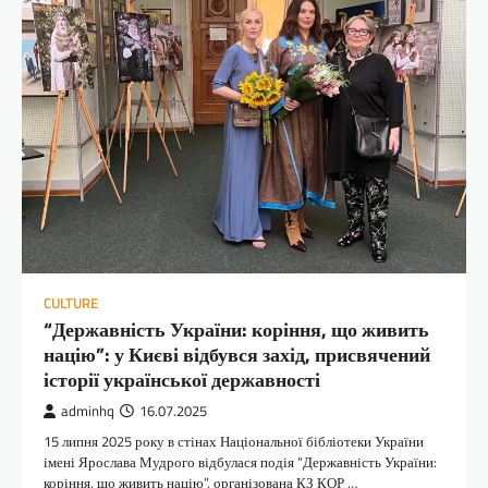
CULTURE
“Державність України: коріння, що живить
націю”: у Києві відбувся захід, присвячений
історії української державності
adminhq
16.07.2025
15 липня 2025 року в стінах Національної бібліотеки України
імені Ярослава Мудрого відбулася подія “Державність України:
коріння, що живить націю”, організована КЗ КОР …