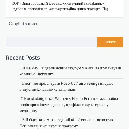
КОР «Вишгородський історико-культурний заповідник»
надійшла несподівана, але надзвичайно цінна знахідка. Під…
Навігація
Старіші записи
за
записами
Пошук
Recent Posts
OTHERWISE відкрив новий шоурум у Києві та презентував
колекцію Hedonism
J’amemme презентував Resort’27 Siren Song і вперше
випустив колекцію купальників
У Києві відбудеться Women’s Health Forum – масштабна
подія про жіноче здоров’я, профілактику та сучасну
медицину
17-й Одеський міжнародний кінофестиваль оголосив
Національну конкурсну програму